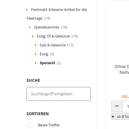
Festmahl: Erlesene Artikel für die
Feiertage
(18)
Speisekammer
(18)
Essig, Öl & Gewürze
(18)
Salz & Gewürze
(13)
Essig
(3)
Speiseöl
(2)
Oiliva
Nativ
SUCHE
inkl.
ANZAHL
SORTIEREN
ab
3
St
Beste Treffer