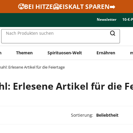
🥵BEI HITZE🥶EISKALT SPAREN➡️
Newsletter
10-€-
Nach Produkten suchen
n
Themen
Spirituosen-Welt
Ernähren
m
ahl: Erlesene Artikel für die Feiertage
l: Erlesene Artikel für die F
Sortierung:
Beliebtheit
ukte ausgewählt