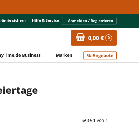
Prämie sichern
Hilfe & Service
Anmelden / Registrieren
0,00 €
0
yTime.de Business
Marken
Angebote
eiertage
Vorherige Seite
Nächste Seit
Seite 1 von 1