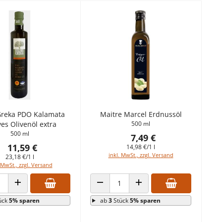
 Greka PDO Kalamata
Maitre Marcel Erdnussöl
es Olivenöl extra
500 ml
500 ml
7,49 €
11,59 €
14,98 €/1 l
inkl. MwSt., zzgl. Versand
23,18 €/1 l
 MwSt., zzgl. Versand
 VERRINGERN
ANZAHL ERHÖHEN
ANZAHL VERRINGERN
ANZAHL ERHÖHEN
ück
5% sparen
ab
3
Stück
5% sparen