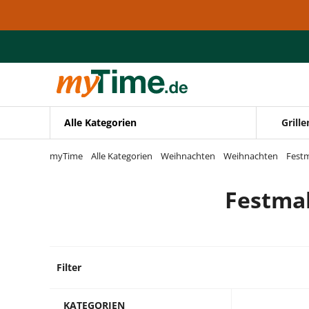
Zum Hauptinhalt springen
Zur Navigation springen
Zur Suche springen
Alle Kategorien
Grille
myTime
Alle Kategorien
Weihnachten
Weihnachten
Festm
Festmah
Filter
2 Prod
KATEGORIEN