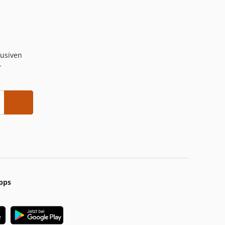
lusiven
-
pps