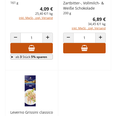
Zartbitter-, Vollmilch- &
161 g
Weiße Schokolade
4,09 €
200 g
25,40 €/1 kg
inkl. MwSt., zzgl. Versand
6,89 €
34,45 €/1 kg
inkl. MwSt., zzgl. Versand
ANZAHL VERRINGERN
ANZAHL ERHÖHEN
ANZAHL VERRINGERN
ANZAHL E
ab
3
Stück
5% sparen
Leverno Grissini classico