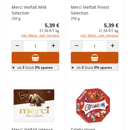
Merci Vielfalt Milk
Merci Vielfalt Finest
Selection
Selection
250 g
250 g
5,39 €
5,39 €
21,56 €/1 kg
21,56 €/1 kg
inkl. MwSt., zzgl. Versand
inkl. MwSt., zzgl. Versand
ANZAHL VERRINGERN
ANZAHL ERHÖHEN
ANZAHL VERRINGERN
ANZAHL E
ab
3
Stück
5% sparen
ab
3
Stück
5% sparen
Merci Vielfalt Intense
Celebrations