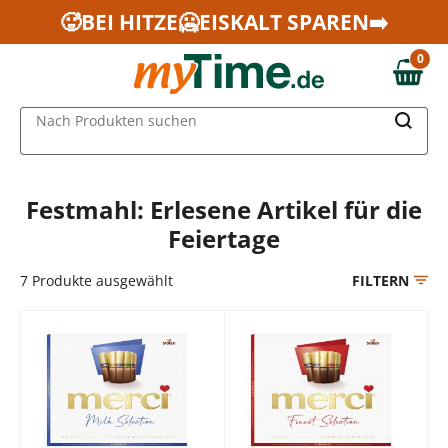
Zum Hauptinhalt springen
🥵BEI HITZE🥶EISKALT SPAREN➡️
Zur Navigation springen
0
Zur Suche springen
0,00 €
MAIN MENU
Nach Produkten suchen
Festmahl: Erlesene Artikel für die
Feiertage
7
Produkte ausgewählt
FILTERN