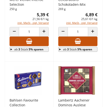
Selection
Schokoladen-Mix
250 g
269 g
5,39 €
6,89 €
21,56 €/1 kg
25,61 €/1 kg
inkl. MwSt., zzgl. Versand
inkl. MwSt., zzgl. Versand
ANZAHL VERRINGERN
ANZAHL ERHÖHEN
ANZAHL VERRINGERN
ANZAHL E
ab
3
Stück
5% sparen
ab
3
Stück
5% sparen
Lambertz Aachener
Bahlsen Favourite
Dominos Auslese
Collection