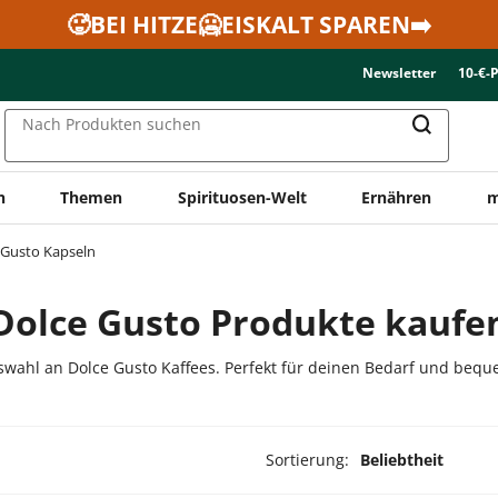
🥵BEI HITZE🥶EISKALT SPAREN➡️
Newsletter
10-€-
Nach Produkten suchen
n
Themen
Spirituosen-Welt
Ernähren
m
 Gusto Kapseln
Dolce Gusto Produkte kaufe
wahl an Dolce Gusto Kaffees. Perfekt für deinen Bedarf und beque
Sortierung:
Beliebtheit
ukte ausgewählt