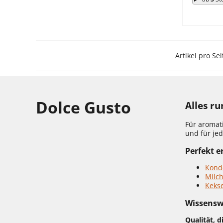
Artikel pro Sei
Dolce Gusto
Alles r
Für aromat
und für je
Perfekt e
Kond
Milc
Keks
Wissensw
Qualität, 