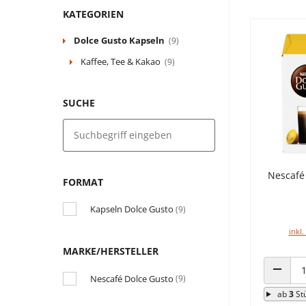
KATEGORIEN
Dolce Gusto Kapseln
(9)
Kaffee, Tee & Kakao
(9)
SUCHE
Nescafé
FORMAT
Kapseln Dolce Gusto
(9)
inkl.
MARKE/HERSTELLER
Nescafé Dolce Gusto
(9)
ANZAHL
ab
3
St