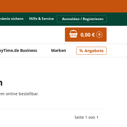
Prämie sichern
Hilfe & Service
Anmelden / Registrieren
0,00 €
0
yTime.de Business
Marken
Angebote
n
m online bestellbar.
Vorherige Seite
Nächste Seit
Seite 1 von 1