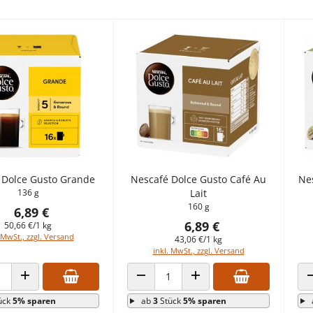
 Dolce Gusto Grande
Nescafé Dolce Gusto Café Au
Ne
136 g
Lait
160 g
6,89 €
6,89 €
50,66 €/1 kg
 MwSt., zzgl. Versand
43,06 €/1 kg
inkl. MwSt., zzgl. Versand
 VERRINGERN
ANZAHL ERHÖHEN
ANZAHL VERRINGERN
ANZAHL ERHÖHEN
ück
5% sparen
ab
3
Stück
5% sparen