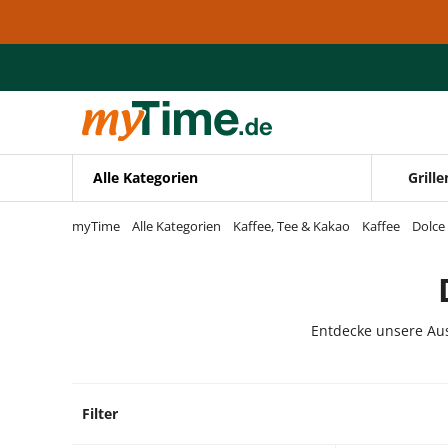
Zum Hauptinhalt springen
Zur Navigation springen
Zur Suche springen
Alle Kategorien
Grille
myTime
Alle Kategorien
Kaffee, Tee & Kakao
Kaffee
Dolce
Entdecke unsere Aus
Filter
9 Prod