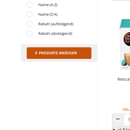
Name (A-Z)
Name (Z-A)
Rabatt (aufsteigend)
Rabatt (absteigend)
9 PRODUKTE ANZEIGEN
Nescaf
inkl.
ANZAHL
ab
3
St