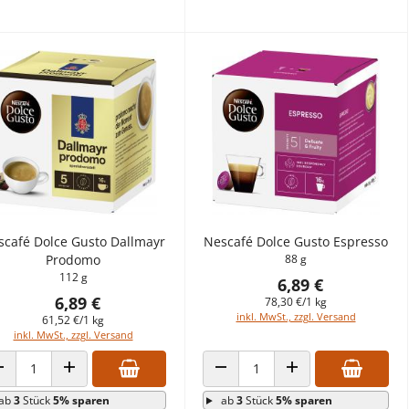
scafé Dolce Gusto Dallmayr
Nescafé Dolce Gusto Espresso
Prodomo
88 g
112 g
6,89 €
6,89 €
78,30 €/1 kg
inkl. MwSt., zzgl. Versand
61,52 €/1 kg
inkl. MwSt., zzgl. Versand
ANZAHL VERRINGERN
ANZAHL ERHÖHEN
ANZAHL VERRINGERN
ANZAHL ERHÖHEN
ab
3
Stück
5% sparen
ab
3
Stück
5% sparen