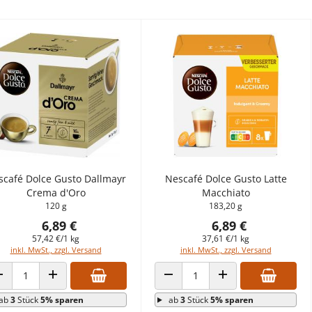
scafé Dolce Gusto Dallmayr
Nescafé Dolce Gusto Latte
Crema d'Oro
Macchiato
120 g
183,20 g
6,89 €
6,89 €
57,42 €/1 kg
37,61 €/1 kg
inkl. MwSt., zzgl. Versand
inkl. MwSt., zzgl. Versand
ANZAHL VERRINGERN
ANZAHL ERHÖHEN
ANZAHL VERRINGERN
ANZAHL ERHÖHEN
ab
3
Stück
5% sparen
ab
3
Stück
5% sparen