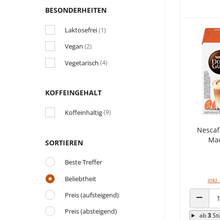
BESONDERHEITEN
Laktosefrei
(1)
Vegan
(2)
Vegetarisch
(4)
KOFFEINGEHALT
Koffeinhaltig
(9)
Nescaf
Mac
SORTIEREN
Beste Treffer
Beliebtheit
inkl.
Preis (aufsteigend)
ANZAHL
Preis (absteigend)
ab
3
St