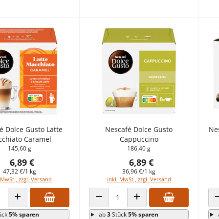
é Dolce Gusto Latte
Nescafé Dolce Gusto
Ne
chiato Caramel
Cappuccino
145,60 g
186,40 g
6,89 €
6,89 €
47,32 €/1 kg
36,96 €/1 kg
 MwSt., zzgl. Versand
inkl. MwSt., zzgl. Versand
 VERRINGERN
ANZAHL ERHÖHEN
ANZAHL VERRINGERN
ANZAHL ERHÖHEN
ück
5% sparen
ab
3
Stück
5% sparen