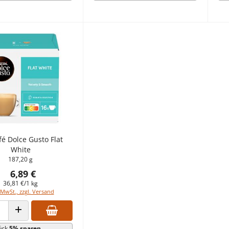
é Dolce Gusto Flat
White
187,20 g
6,89 €
36,81 €/1 kg
 MwSt., zzgl. Versand
 VERRINGERN
ANZAHL ERHÖHEN
ück
5% sparen