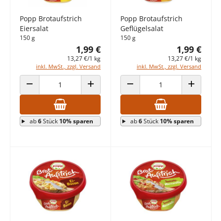
Popp Brotaufstrich
Popp Brotaufstrich
Eiersalat
Geflügelsalat
150 g
150 g
1,99 €
1,99 €
13,27 €/1 kg
13,27 €/1 kg
inkl. MwSt., zzgl. Versand
inkl. MwSt., zzgl. Versand
ANZAHL VERRINGERN
ANZAHL ERHÖHEN
ANZAHL VERRINGERN
ANZAHL E
ab
6
Stück
10% sparen
ab
6
Stück
10% sparen