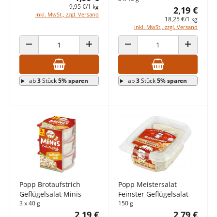
9,95 €/1 kg
2,19 €
inkl. MwSt., zzgl. Versand
18,25 €/1 kg
inkl. MwSt., zzgl. Versand
ANZAHL VERRINGERN
ANZAHL ERHÖHEN
ANZAHL VERRINGERN
ANZAHL E
ab
3
Stück
5% sparen
ab
3
Stück
5% sparen
Popp Brotaufstrich
Popp Meistersalat
Geflügelsalat Minis
Feinster Geflügelsalat
3 x 40 g
150 g
2,19 €
2,79 €