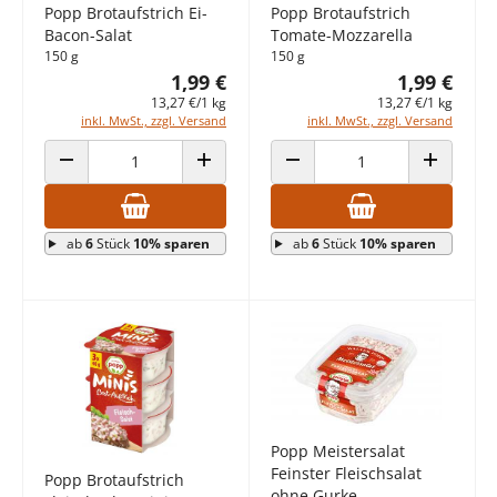
Popp Brotaufstrich Ei-
Popp Brotaufstrich
Bacon-Salat
Tomate-Mozzarella
150 g
150 g
1,99 €
1,99 €
13,27 €/1 kg
13,27 €/1 kg
inkl. MwSt., zzgl. Versand
inkl. MwSt., zzgl. Versand
ANZAHL VERRINGERN
ANZAHL ERHÖHEN
ANZAHL VERRINGERN
ANZAHL E
ab
6
Stück
10% sparen
ab
6
Stück
10% sparen
Popp Meistersalat
Feinster Fleischsalat
Popp Brotaufstrich
ohne Gurke