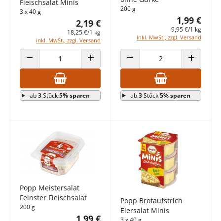
Fleischsalat Minis
200 g
3 x 40 g
1,99 €
2,19 €
9,95 €/1 kg
18,25 €/1 kg
inkl. MwSt., zzgl. Versand
inkl. MwSt., zzgl. Versand
ANZAHL VERRINGERN
ANZAHL ERHÖHEN
ANZAHL VERRINGERN
ANZAHL E
ab
3
Stück
5% sparen
ab
3
Stück
5% sparen
Popp Meistersalat
Feinster Fleischsalat
Popp Brotaufstrich
200 g
Eiersalat Minis
1,99 €
3 x 40 g