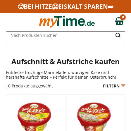
Zum Hauptinhalt springen
🥵BEI HITZE🥶EISKALT SPAREN➡️
Zur Navigation springen
0
Zur Suche springen
0,00 €
MAIN MENU
Nach Produkten suchen
Aufschnitt & Aufstriche kaufen
Entdecke fruchtige Marmeladen, würzigen Käse und
herzhafte Aufschnitte – Perfekt für deinen Osterbrunch!
10
Produkte ausgewählt
FILTERN