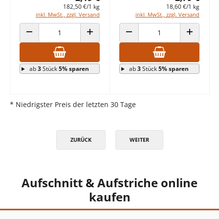
182,50 €/1 kg
18,60 €/1 kg
inkl. MwSt., zzgl. Versand
inkl. MwSt., zzgl. Versand
ANZAHL VERRINGERN
ANZAHL ERHÖHEN
ANZAHL VERRINGERN
ANZAHL E
ab
3
Stück
5% sparen
ab
3
Stück
5% sparen
* Niedrigster Preis der letzten 30 Tage
ZURÜCK
WEITER
Aufschnitt & Aufstriche online
kaufen