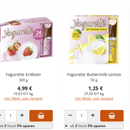
Yogurette Erdbeer
Yogurette Buttermilk Lemon
300 g
50 g
4,99 €
1,25 €
16,63 €/1 kg
25,00 €/1 kg
inkl. MwSt., zzgl. Versand
inkl. MwSt., zzgl. Versand
ANZAHL VERRINGERN
ANZAHL ERHÖHEN
ANZAHL VERRINGERN
ANZAHL ERHÖHEN
ab
3
Stück
5% sparen
ab
3
Stück
5% sparen