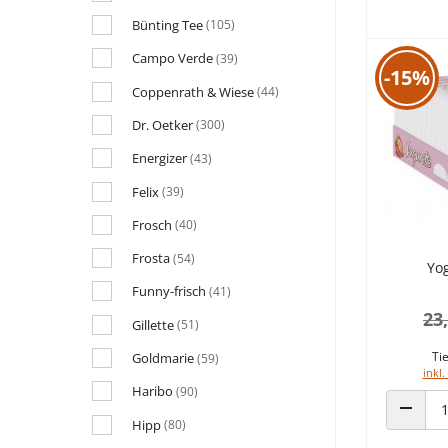
Bünting Tee
(105)
Campo Verde
(39)
-15%
Coppenrath & Wiese
(44)
Dr. Oetker
(300)
Energizer
(43)
Felix
(39)
Frosch
(40)
Frosta
(54)
Yo
Funny-frisch
(41)
23
Gillette
(51)
Tie
Goldmarie
(59)
inkl.
Haribo
(90)
Hipp
(80)
ANZAHL