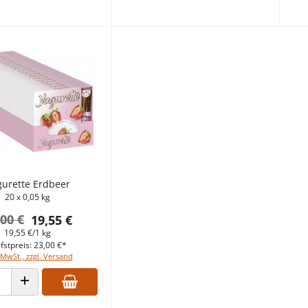
gurette Erdbeer
20 x 0,05 kg
,00 €
19,55 €
19,55 €/1 kg
fstpreis: 23,00 €*
 MwSt., zzgl. Versand
 VERRINGERN
ANZAHL ERHÖHEN