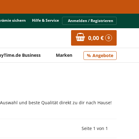
Prämie sichern
Hilfe & Service
Anmelden / Registrieren
0,00 €
0
yTime.de Business
Marken
Angebote
 Auswahl und beste Qualität direkt zu dir nach Hause!
Vorherige Seite
Nächste Seit
Seite 1 von 1