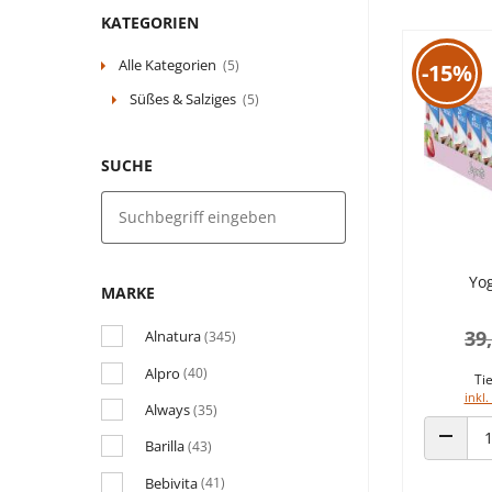
KATEGORIEN
Alle Kategorien
(5)
-15%
Süßes & Salziges
(5)
SUCHE
Yo
MARKE
39
Alnatura
(345)
Alpro
(40)
Tie
inkl.
Always
(35)
Barilla
(43)
ANZAHL
Bebivita
(41)