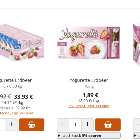
gurette Erdbeer
Yogurette Erdbeer
8 x 0,30 kg
100 g
1,89 €
,92 €
33,93 €
18,90 €/1 kg
14,14 €/1 kg
inkl. MwSt., zzgl. Versand
fstpreis: 39,92 €*
 MwSt., zzgl. Versand
 VERRINGERN
ANZAHL ERHÖHEN
ANZAHL VERRINGERN
ANZAHL ERHÖHEN
ab
3
Stück
5% sparen