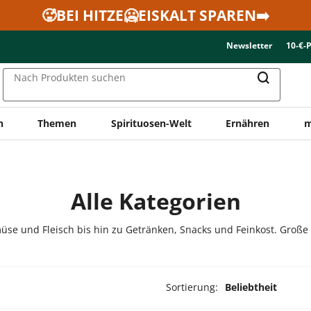
🥵BEI HITZE🥶EISKALT SPAREN➡️
Newsletter
10-€-
Nach Produkten suchen
n
Themen
Spirituosen-Welt
Ernähren
m
Alle Kategorien
üse und Fleisch bis hin zu Getränken, Snacks und Feinkost. Große
Sortierung:
Beliebtheit
ukte ausgewählt