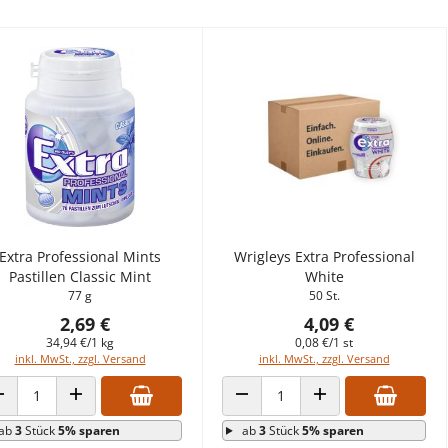
Extra Professional Mints
Wrigleys Extra Professional
Pastillen Classic Mint
White
77 g
50 St.
2,69 €
4,09 €
34,94 €/1 kg
0,08 €/1 st
inkl. MwSt., zzgl. Versand
inkl. MwSt., zzgl. Versand
ANZAHL VERRINGERN
ANZAHL ERHÖHEN
ANZAHL VERRINGERN
ANZAHL ERHÖHEN
ab
3
Stück
5% sparen
ab
3
Stück
5% sparen