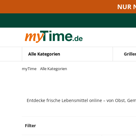
Zum Hauptinhalt springen
NUR 
Zur Navigation springen
Zur Suche springen
Alle Kategorien
Grille
myTime
Alle Kategorien
Entdecke frische Lebensmittel online – von Obst, Gem
Filter
10 Pro