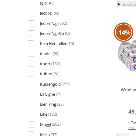
Iglo
(91)
ab
3
St
Jacobs
(36)
Jeden Tag
(892)
-14%
Jeden Tag Bio
(69)
Kein Hersteller
(39)
Kinder
(50)
Knorr
(152)
Kühne
(70)
Küstengold
(273)
Wrigley
La Ligne
(39)
Lien Ying
(36)
49
Like
(102)
Tie
Maggi
(202)
inkl.
Milka
(57)