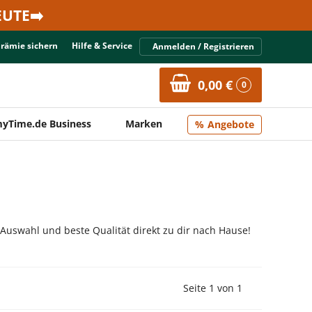
UTE➡️
Prämie sichern
Hilfe & Service
Anmelden / Registrieren
0,00 €
0
yTime.de Business
Marken
Angebote
 Auswahl und beste Qualität direkt zu dir nach Hause!
Vorherige Seite
Nächste Seit
Seite 1 von 1