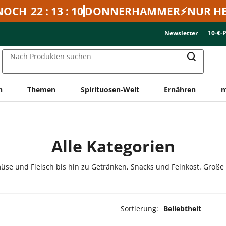
NOCH
22 : 13 : 10
DONNERHAMMER⚡NUR HE
Newsletter
10-€-
Nach Produkten suchen
n
Themen
Spirituosen-Welt
Ernähren
m
Alle Kategorien
üse und Fleisch bis hin zu Getränken, Snacks und Feinkost. Große
Sortierung:
Beliebtheit
dukte ausgewählt