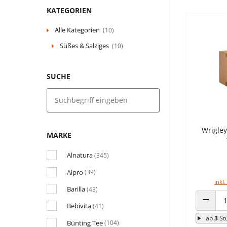
KATEGORIEN
Alle Kategorien
(10)
Süßes & Salziges
(10)
SUCHE
Wrigley
MARKE
Alnatura
(345)
Alpro
(39)
inkl.
Barilla
(43)
Bebivita
(41)
ANZAHL
ab
3
St
Bünting Tee
(104)