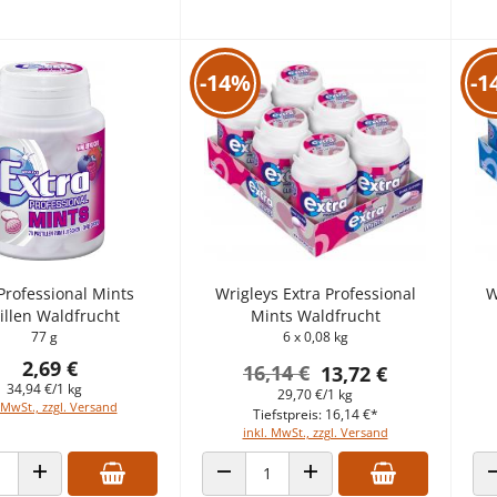
-14%
-1
Professional Mints
Wrigleys Extra Professional
W
illen Waldfrucht
Mints Waldfrucht
77 g
6 x 0,08 kg
2,69 €
16,14 €
13,72 €
34,94 €/1 kg
29,70 €/1 kg
 MwSt., zzgl. Versand
Tiefstpreis: 16,14 €*
inkl. MwSt., zzgl. Versand
 VERRINGERN
ANZAHL ERHÖHEN
ANZAHL VERRINGERN
ANZAHL ERHÖHEN