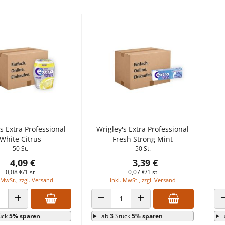
s Extra Professional
Wrigley's Extra Professional
White Citrus
Fresh Strong Mint
50 St.
50 St.
4,09 €
3,39 €
0,08 €/1 st
0,07 €/1 st
 MwSt., zzgl. Versand
inkl. MwSt., zzgl. Versand
 VERRINGERN
ANZAHL ERHÖHEN
ANZAHL VERRINGERN
ANZAHL ERHÖHEN
ück
5% sparen
ab
3
Stück
5% sparen