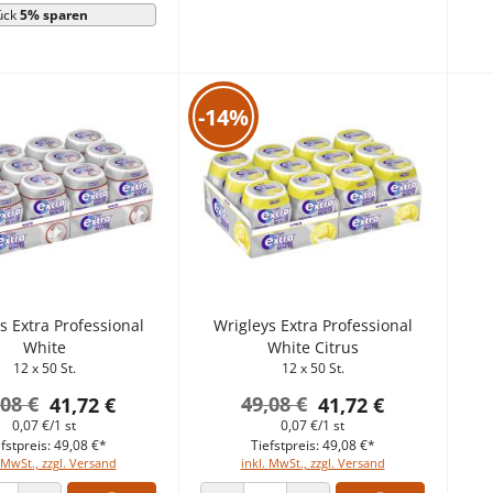
ück
5% sparen
-14%
s Extra Professional
Wrigleys Extra Professional
White
White Citrus
12 x 50 St.
12 x 50 St.
,08 €
49,08 €
41,72 €
41,72 €
0,07 €/1 st
0,07 €/1 st
fstpreis: 49,08 €*
Tiefstpreis: 49,08 €*
 MwSt., zzgl. Versand
inkl. MwSt., zzgl. Versand