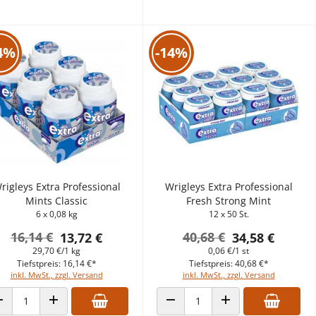
4%
-14%
rigleys Extra Professional
Wrigleys Extra Professional
Mints Classic
Fresh Strong Mint
6 x 0,08 kg
12 x 50 St.
16,14 €
40,68 €
13,72 €
34,58 €
29,70 €/1 kg
0,06 €/1 st
Tiefstpreis: 16,14 €*
Tiefstpreis: 40,68 €*
inkl. MwSt., zzgl. Versand
inkl. MwSt., zzgl. Versand
ANZAHL VERRINGERN
ANZAHL ERHÖHEN
ANZAHL VERRINGERN
ANZAHL ERHÖHEN