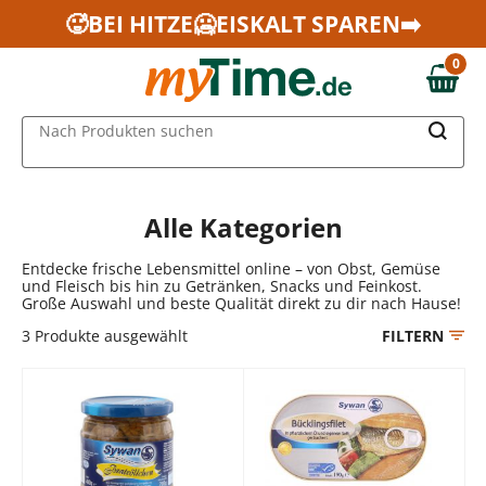
Zum Hauptinhalt springen
🥵BEI HITZE🥶EISKALT SPAREN➡️
Zur Navigation springen
0
Zur Suche springen
0,00 €
MAIN MENU
Nach Produkten suchen
Alle Kategorien
Entdecke frische Lebensmittel online – von Obst, Gemüse
und Fleisch bis hin zu Getränken, Snacks und Feinkost.
Große Auswahl und beste Qualität direkt zu dir nach Hause!
3
Produkte ausgewählt
FILTERN