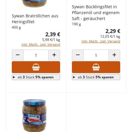
Sywan Bücklingsfilet in
Pflanzenöl und eigenem
Sywan Bratröllchen aus
Saft - geräuchert
Heringsfilet
190 g
400 g
2,29 €
2,39 €
12,05 €/1 kg
5,98 €/1 kg
inkl. MwSt., zzgl. Versand
inkl. MwSt., zzgl. Versand
ANZAHL VERRINGERN
ANZAHL ERHÖHEN
ANZAHL VERRINGERN
ANZAHL E
ab
3
Stück
5% sparen
ab
3
Stück
5% sparen