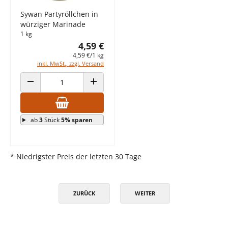
Sywan Partyröllchen in
würziger Marinade
1 kg
4,59 €
4,59 €/1 kg
inkl. MwSt., zzgl. Versand
ANZAHL VERRINGERN
ANZAHL ERHÖHEN
ab
3
Stück
5% sparen
* Niedrigster Preis der letzten 30 Tage
ZURÜCK
WEITER