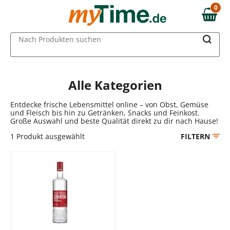
Zum Hauptinhalt springen
0
0,00 €
Zur Navigation springen
MAIN MENU
Nach Produkten suchen
Zur Suche springen
Alle Kategorien
Entdecke frische Lebensmittel online – von Obst, Gemüse
und Fleisch bis hin zu Getränken, Snacks und Feinkost.
Große Auswahl und beste Qualität direkt zu dir nach Hause!
1
Produkt ausgewählt
FILTERN