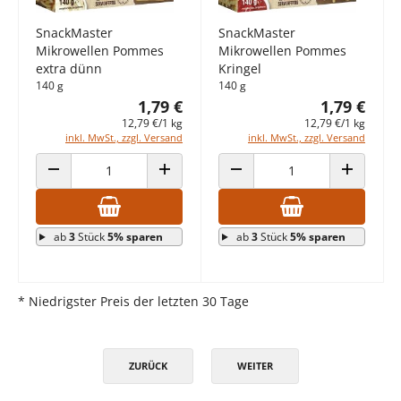
SnackMaster
SnackMaster
Mikrowellen Pommes
Mikrowellen Pommes
extra dünn
Kringel
140 g
140 g
1,79 €
1,79 €
12,79 €/1 kg
12,79 €/1 kg
inkl. MwSt., zzgl. Versand
inkl. MwSt., zzgl. Versand
ANZAHL VERRINGERN
ANZAHL ERHÖHEN
ANZAHL VERRINGERN
ANZAHL E
ab
3
Stück
5% sparen
ab
3
Stück
5% sparen
* Niedrigster Preis der letzten 30 Tage
ZURÜCK
WEITER