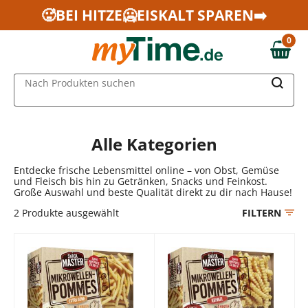
Zum Hauptinhalt springen
🥵BEI HITZE🥶EISKALT SPAREN➡️
Zur Navigation springen
0
Zur Suche springen
0,00 €
MAIN MENU
Nach Produkten suchen
Alle Kategorien
Entdecke frische Lebensmittel online – von Obst, Gemüse
und Fleisch bis hin zu Getränken, Snacks und Feinkost.
Große Auswahl und beste Qualität direkt zu dir nach Hause!
2
Produkte ausgewählt
FILTERN