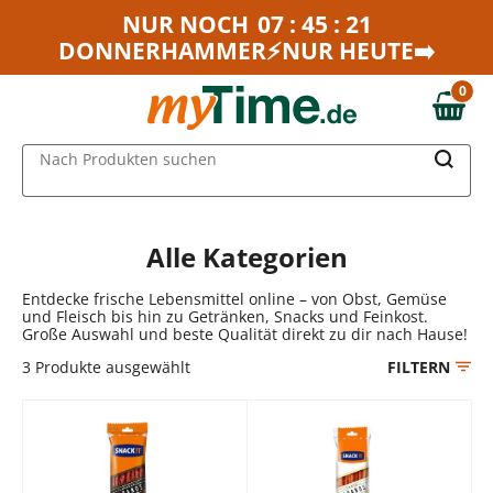
Zum Hauptinhalt springen
NUR NOCH
07 : 45 : 21
DONNERHAMMER⚡NUR HEUTE➡️
Zur Navigation springen
Zur Suche springen
0
0,00 €
MAIN MENU
Nach Produkten suchen
Alle Kategorien
Entdecke frische Lebensmittel online – von Obst, Gemüse
und Fleisch bis hin zu Getränken, Snacks und Feinkost.
Große Auswahl und beste Qualität direkt zu dir nach Hause!
3
Produkte ausgewählt
FILTERN