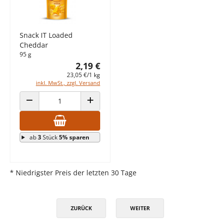
Snack IT Loaded
Cheddar
95 g
2,19 €
23,05 €/1 kg
inkl. MwSt., zzgl. Versand
ANZAHL VERRINGERN
ANZAHL ERHÖHEN
ab
3
Stück
5% sparen
* Niedrigster Preis der letzten 30 Tage
ZURÜCK
WEITER