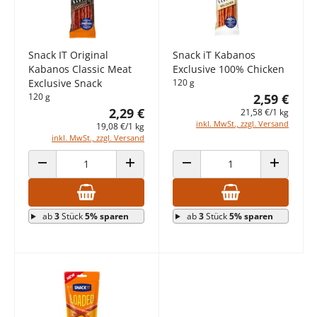
Snack IT Original
Snack iT Kabanos
Kabanos Classic Meat
Exclusive 100% Chicken
Exclusive Snack
120 g
120 g
2,59 €
2,29 €
21,58 €/1 kg
inkl. MwSt., zzgl. Versand
19,08 €/1 kg
inkl. MwSt., zzgl. Versand
ANZAHL VERRINGERN
ANZAHL ERHÖHEN
ANZAHL VERRINGERN
ANZAHL E
ab
3
Stück
5% sparen
ab
3
Stück
5% sparen