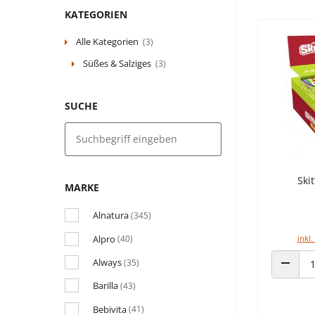
KATEGORIEN
Alle Kategorien
(3)
Süßes & Salziges
(3)
SUCHE
Ski
MARKE
Alnatura
(345)
Alpro
inkl.
(40)
Always
(35)
ANZAHL
Barilla
(43)
Bebivita
(41)