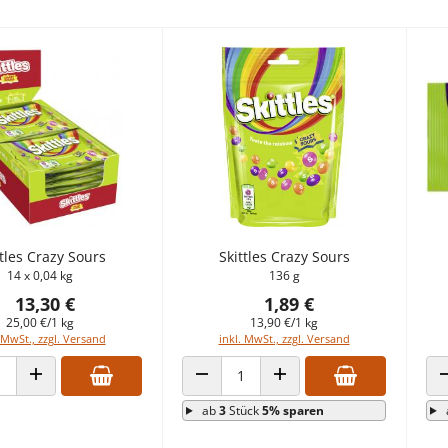
ttles Crazy Sours
Skittles Crazy Sours
14 x 0,04 kg
136 g
13,30 €
1,89 €
25,00 €/1 kg
13,90 €/1 kg
 MwSt., zzgl. Versand
inkl. MwSt., zzgl. Versand
 VERRINGERN
ANZAHL ERHÖHEN
ANZAHL VERRINGERN
ANZAHL ERHÖHEN
ab
3
Stück
5% sparen