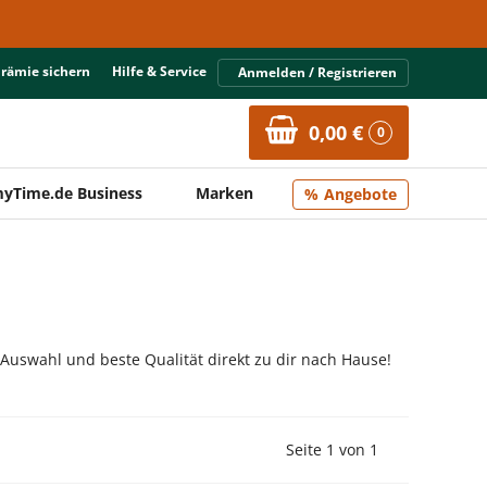
Prämie sichern
Hilfe & Service
Anmelden / Registrieren
0,00 €
0
yTime.de Business
Marken
Angebote
 Auswahl und beste Qualität direkt zu dir nach Hause!
Vorherige Seite
Nächste Seit
Seite 1 von 1