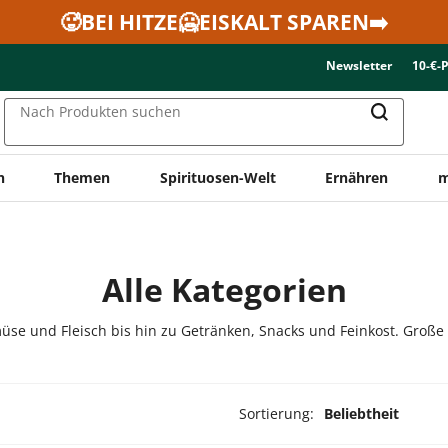
🥵BEI HITZE🥶EISKALT SPAREN➡️
Newsletter
10-€-
Nach Produkten suchen
n
Themen
Spirituosen-Welt
Ernähren
m
Alle Kategorien
üse und Fleisch bis hin zu Getränken, Snacks und Feinkost. Große
Sortierung:
Beliebtheit
ukte ausgewählt