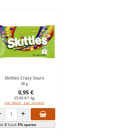
Skittles Crazy Sours
38 g
0,95 €
25,00 €/1 kg
inkl. MwSt., zzgl. Versand
ANZAHL VERRINGERN
ANZAHL ERHÖHEN
ab
3
Stück
5% sparen