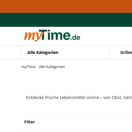
Zum Hauptinhalt springen
Zur Navigation springen
Zur Suche springen
Alle Kategorien
Grille
myTime
Alle Kategorien
Entdecke frische Lebensmittel online – von Obst, Gem
Filter
3 Prod