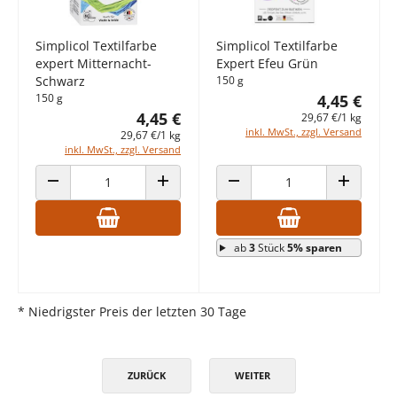
Simplicol Textilfarbe
Simplicol Textilfarbe
expert Mitternacht-
Expert Efeu Grün
Schwarz
150 g
150 g
4,45 €
4,45 €
29,67 €/1 kg
inkl. MwSt., zzgl. Versand
29,67 €/1 kg
inkl. MwSt., zzgl. Versand
ANZAHL VERRINGERN
ANZAHL ERHÖHEN
ANZAHL VERRINGERN
ANZAHL E
ab
3
Stück
5% sparen
* Niedrigster Preis der letzten 30 Tage
ZURÜCK
WEITER