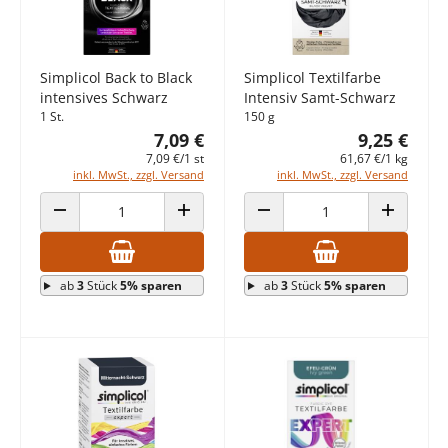
Simplicol Back to Black
Simplicol Textilfarbe
intensives Schwarz
Intensiv Samt-Schwarz
1 St.
150 g
7,09 €
9,25 €
7,09 €/1 st
61,67 €/1 kg
inkl. MwSt., zzgl. Versand
inkl. MwSt., zzgl. Versand
ANZAHL VERRINGERN
ANZAHL ERHÖHEN
ANZAHL VERRINGERN
ANZAHL E
ab
3
Stück
5% sparen
ab
3
Stück
5% sparen