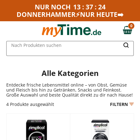
Zum Hauptinhalt springen
NUR NOCH
13 : 37 : 24
DONNERHAMMER⚡NUR HEUTE➡️
Zur Navigation springen
Zur Suche springen
0
0,00 €
MAIN MENU
Nach Produkten suchen
Alle Kategorien
Entdecke frische Lebensmittel online – von Obst, Gemüse
und Fleisch bis hin zu Getränken, Snacks und Feinkost.
Große Auswahl und beste Qualität direkt zu dir nach Hause!
4
Produkte ausgewählt
FILTERN