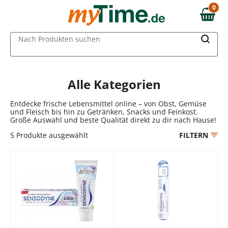
Zum Hauptinhalt springen
0
0,00 €
Zur Navigation springen
MAIN MENU
Nach Produkten suchen
Zur Suche springen
Alle Kategorien
Entdecke frische Lebensmittel online – von Obst, Gemüse
und Fleisch bis hin zu Getränken, Snacks und Feinkost.
Große Auswahl und beste Qualität direkt zu dir nach Hause!
5
Produkte ausgewählt
FILTERN