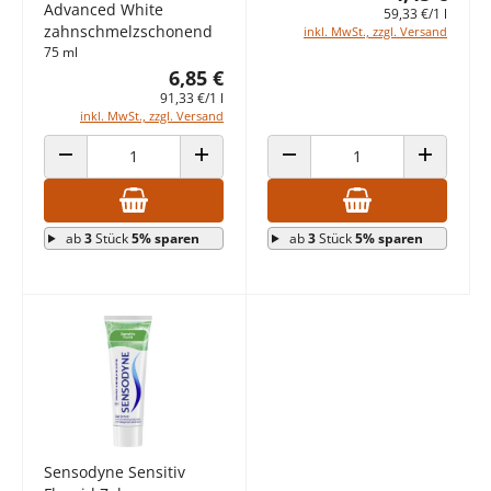
Advanced White
59,33 €/1 l
zahnschmelzschonend
inkl. MwSt., zzgl. Versand
75 ml
6,85 €
91,33 €/1 l
inkl. MwSt., zzgl. Versand
ANZAHL VERRINGERN
ANZAHL ERHÖHEN
ANZAHL VERRINGERN
ANZAHL E
ab
3
Stück
5% sparen
ab
3
Stück
5% sparen
Sensodyne Sensitiv