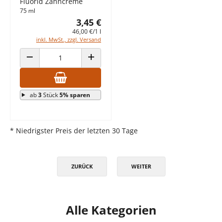
Fluorid Zahncreme
75 ml
3,45 €
46,00 €/1 l
inkl. MwSt., zzgl. Versand
ANZAHL VERRINGERN
ANZAHL ERHÖHEN
ab
3
Stück
5% sparen
* Niedrigster Preis der letzten 30 Tage
ZURÜCK
WEITER
Alle Kategorien