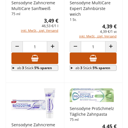
Sensodyne Zahncreme
Sensodyne MultiCare
MultiCare Sanftweiß
Expert Zahnbürste
75 ml
weich
3,49 €
1 St.
4,39 €
46,53 €/1 l
inkl. MwSt., zzgl. Versand
4,39 €/1 st
inkl. MwSt., zzgl. Versand
ANZAHL VERRINGERN
ANZAHL ERHÖHEN
ANZAHL VERRINGERN
ANZAHL E
ab
3
Stück
5% sparen
ab
3
Stück
5% sparen
Sensodyne ProSchmelz
Tägliche Zahnpasta
75 ml
Sensodyne Zahncreme
4,45 €