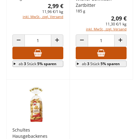
2,99 €
Zartbitter
185 g
11,96 €/1 kg
inkl. MwSt., zzgl. Versand
2,09 €
11,30 €/1 kg
inkl. MwSt., zzgl. Versand
ANZAHL VERRINGERN
ANZAHL ERHÖHEN
ANZAHL VERRINGERN
ANZAHL E
ab
3
Stück
5% sparen
ab
3
Stück
5% sparen
Schultes
Hausgebackenes