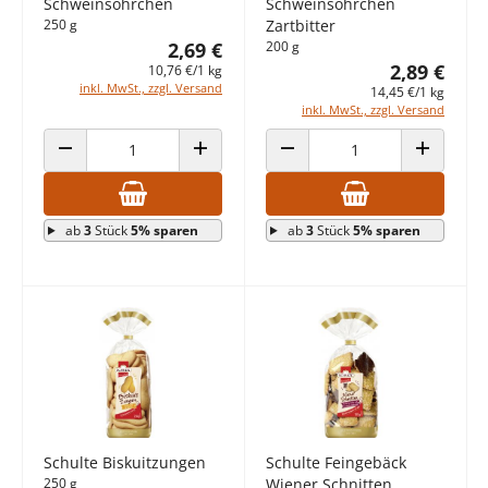
Schweinsöhrchen
Schweinsöhrchen
250 g
Zartbitter
2,69 €
200 g
2,89 €
10,76 €/1 kg
inkl. MwSt., zzgl. Versand
14,45 €/1 kg
inkl. MwSt., zzgl. Versand
ANZAHL VERRINGERN
ANZAHL ERHÖHEN
ANZAHL VERRINGERN
ANZAHL E
ab
3
Stück
5% sparen
ab
3
Stück
5% sparen
Schulte Biskuitzungen
Schulte Feingebäck
250 g
Wiener Schnitten