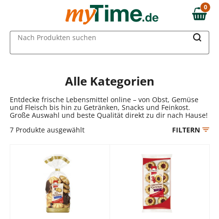
Zum Hauptinhalt springen
0
0,00 €
Zur Navigation springen
MAIN MENU
Nach Produkten suchen
Zur Suche springen
Alle Kategorien
Entdecke frische Lebensmittel online – von Obst, Gemüse
und Fleisch bis hin zu Getränken, Snacks und Feinkost.
Große Auswahl und beste Qualität direkt zu dir nach Hause!
7
Produkte ausgewählt
FILTERN