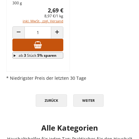
300 g
2,69 €
8,97 €/1 kg
inkl. MwSt., zzgl. Versand
ANZAHL VERRINGERN
ANZAHL ERHÖHEN
ab
3
Stück
5% sparen
* Niedrigster Preis der letzten 30 Tage
ZURÜCK
WEITER
Alle Kategorien
Haushaltshelfer für jeden Tag: Praktisches für den Haushalt