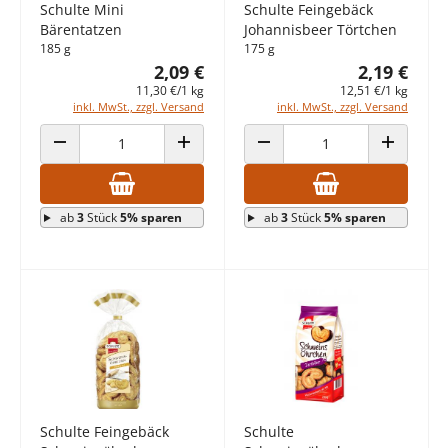
Schulte Mini
Schulte Feingebäck
Bärentatzen
Johannisbeer Törtchen
185 g
175 g
2,09 €
2,19 €
11,30 €/1 kg
12,51 €/1 kg
inkl. MwSt., zzgl. Versand
inkl. MwSt., zzgl. Versand
ANZAHL VERRINGERN
ANZAHL ERHÖHEN
ANZAHL VERRINGERN
ANZAHL E
ab
3
Stück
5% sparen
ab
3
Stück
5% sparen
Schulte Feingebäck
Schulte