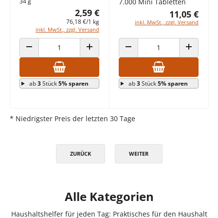
34 g
7.000 Mini Tabletten
2,59 €
11,05 €
76,18 €/1 kg
inkl. MwSt., zzgl. Versand
inkl. MwSt., zzgl. Versand
ANZAHL VERRINGERN
ANZAHL ERHÖHEN
ANZAHL VERRINGERN
ANZAHL E
ab
3
Stück
5% sparen
ab
3
Stück
5% sparen
* Niedrigster Preis der letzten 30 Tage
ZURÜCK
WEITER
Alle Kategorien
Haushaltshelfer für jeden Tag: Praktisches für den Haushalt