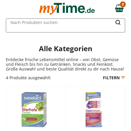
Zum Hauptinhalt springen
0
0,00 €
Zur Navigation springen
MAIN MENU
Nach Produkten suchen
Zur Suche springen
Alle Kategorien
Entdecke frische Lebensmittel online – von Obst, Gemüse
und Fleisch bis hin zu Getränken, Snacks und Feinkost.
Große Auswahl und beste Qualität direkt zu dir nach Hause!
4
Produkte ausgewählt
FILTERN