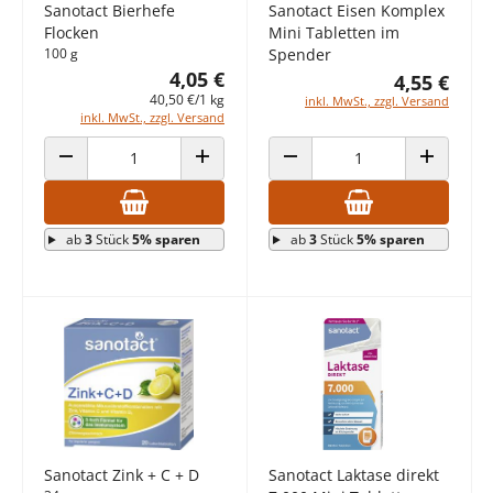
Sanotact Bierhefe
Sanotact Eisen Komplex
Flocken
Mini Tabletten im
100 g
Spender
4,05 €
4,55 €
40,50 €/1 kg
inkl. MwSt., zzgl. Versand
inkl. MwSt., zzgl. Versand
ANZAHL VERRINGERN
ANZAHL ERHÖHEN
ANZAHL VERRINGERN
ANZAHL E
ab
3
Stück
5% sparen
ab
3
Stück
5% sparen
Sanotact Zink + C + D
Sanotact Laktase direkt