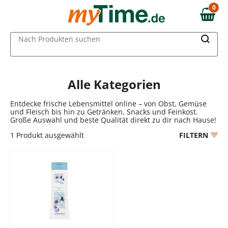
Zum Hauptinhalt springen
0
0,00 €
Zur Navigation springen
MAIN MENU
Nach Produkten suchen
Zur Suche springen
Alle Kategorien
Entdecke frische Lebensmittel online – von Obst, Gemüse
und Fleisch bis hin zu Getränken, Snacks und Feinkost.
Große Auswahl und beste Qualität direkt zu dir nach Hause!
1
Produkt ausgewählt
FILTERN