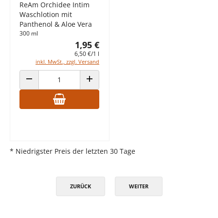
ReAm Orchidee Intim
Waschlotion mit
Panthenol & Aloe Vera
300 ml
1,95 €
6,50 €/1 l
inkl. MwSt., zzgl. Versand
ANZAHL VERRINGERN
ANZAHL ERHÖHEN
* Niedrigster Preis der letzten 30 Tage
ZURÜCK
WEITER