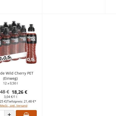
de Wild Cherry PET
(Einweg)
12 x 0,50 l
,48 €
18,26 €
3,04 €/1 l
25 €)
Tiefstpreis: 21,48 €*
 MwSt., zzgl. Versand