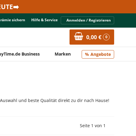
UTE➡️
Prämie sichern
Hilfe & Service
Anmelden / Registrieren
0,00 €
0
yTime.de Business
Marken
Angebote
 Auswahl und beste Qualität direkt zu dir nach Hause!
Vorherige Seite
Nächste Seit
Seite 1 von 1