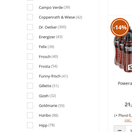
Campo Verde
(39)
Coppenrath & Wiese
(42)
-14%
Dr. Oetker
(300)
Energizer
(43)
Felix
(39)
Frosch
(40)
Frosta
(54)
Funny-frisch
(41)
Powera
Gillette
(51)
Gizeh
(32)
21
Goldmarie
(59)
Haribo
(88)
(+ Pfand 0,
inkl.
Hipp
(78)