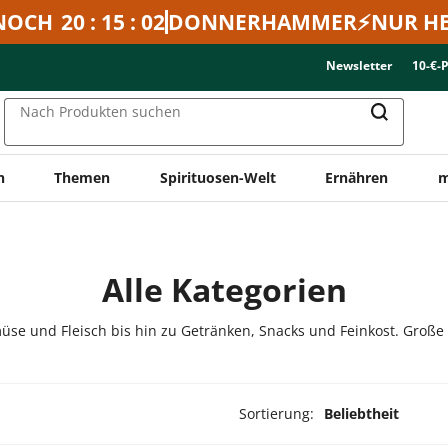
NOCH
20 : 15 : 02
DONNERHAMMER⚡NUR HE
Newsletter
10-€-
Nach Produkten suchen
n
Themen
Spirituosen-Welt
Ernähren
m
Alle Kategorien
üse und Fleisch bis hin zu Getränken, Snacks und Feinkost. Große
Sortierung:
Beliebtheit
ukte ausgewählt