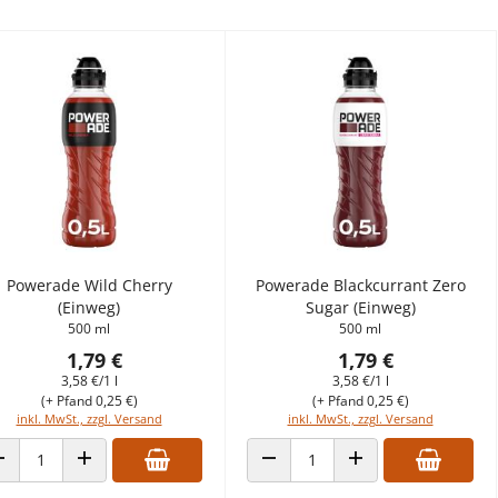
Powerade Wild Cherry
Powerade Blackcurrant Zero
(Einweg)
Sugar (Einweg)
500 ml
500 ml
1,79 €
1,79 €
3,58 €/1 l
3,58 €/1 l
(+ Pfand 0,25 €)
(+ Pfand 0,25 €)
inkl. MwSt., zzgl. Versand
inkl. MwSt., zzgl. Versand
ANZAHL VERRINGERN
ANZAHL ERHÖHEN
ANZAHL VERRINGERN
ANZAHL ERHÖHEN