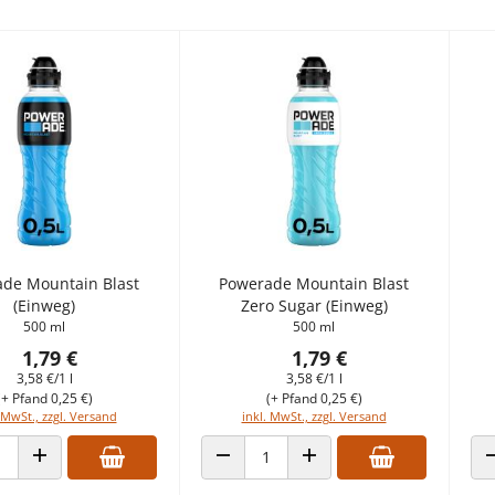
de Mountain Blast
Powerade Mountain Blast
(Einweg)
Zero Sugar (Einweg)
500 ml
500 ml
1,79 €
1,79 €
3,58 €/1 l
3,58 €/1 l
(+ Pfand 0,25 €)
(+ Pfand 0,25 €)
 MwSt., zzgl. Versand
inkl. MwSt., zzgl. Versand
 VERRINGERN
ANZAHL ERHÖHEN
ANZAHL VERRINGERN
ANZAHL ERHÖHEN