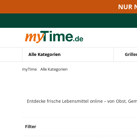
Zum Hauptinhalt springen
NUR 
Zur Navigation springen
Zur Suche springen
Alle Kategorien
Grille
myTime
Alle Kategorien
Entdecke frische Lebensmittel online – von Obst, Gem
Filter
5 Prod