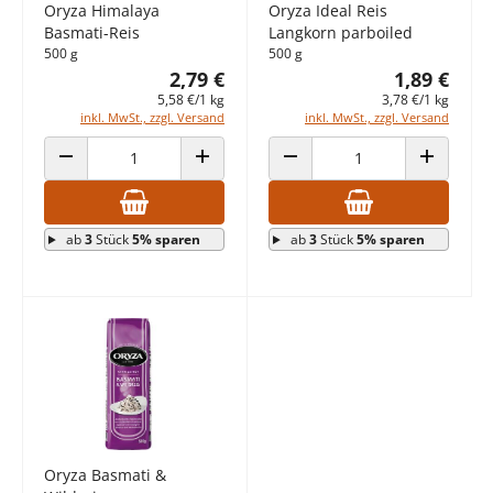
Oryza Himalaya
Oryza Ideal Reis
Basmati-Reis
Langkorn parboiled
500 g
500 g
2,79 €
1,89 €
5,58 €/1 kg
3,78 €/1 kg
inkl. MwSt., zzgl. Versand
inkl. MwSt., zzgl. Versand
ANZAHL VERRINGERN
ANZAHL ERHÖHEN
ANZAHL VERRINGERN
ANZAHL E
ab
3
Stück
5% sparen
ab
3
Stück
5% sparen
Oryza Basmati &