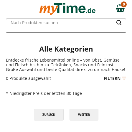
Zum Hauptinhalt springen
0
0,00 €
Zur Navigation springen
MAIN MENU
Nach Produkten suchen
Zur Suche springen
Alle Kategorien
Entdecke frische Lebensmittel online – von Obst, Gemüse
und Fleisch bis hin zu Getränken, Snacks und Feinkost.
Große Auswahl und beste Qualität direkt zu dir nach Hause!
0
Produkte ausgewählt
FILTERN
* Niedrigster Preis der letzten 30 Tage
ZURÜCK
WEITER