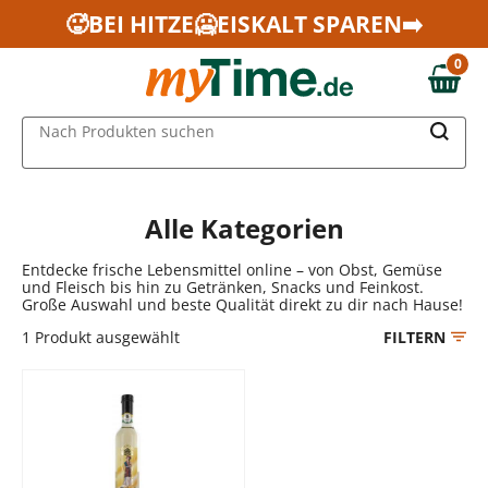
Zum Hauptinhalt springen
🥵BEI HITZE🥶EISKALT SPAREN➡️
Zur Navigation springen
0
Zur Suche springen
0,00 €
MAIN MENU
Nach Produkten suchen
Alle Kategorien
Entdecke frische Lebensmittel online – von Obst, Gemüse
und Fleisch bis hin zu Getränken, Snacks und Feinkost.
Große Auswahl und beste Qualität direkt zu dir nach Hause!
1
Produkt ausgewählt
FILTERN