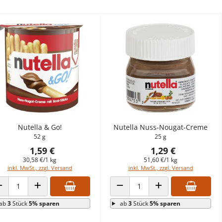
Nutella & Go!
Nutella Nuss-Nougat-Creme
52 g
25 g
1,59 €
1,29 €
30,58 €/1 kg
51,60 €/1 kg
inkl. MwSt., zzgl. Versand
inkl. MwSt., zzgl. Versand
ANZAHL VERRINGERN
ANZAHL ERHÖHEN
ANZAHL VERRINGERN
ANZAHL ERHÖHEN
ab
3
Stück
5% sparen
ab
3
Stück
5% sparen