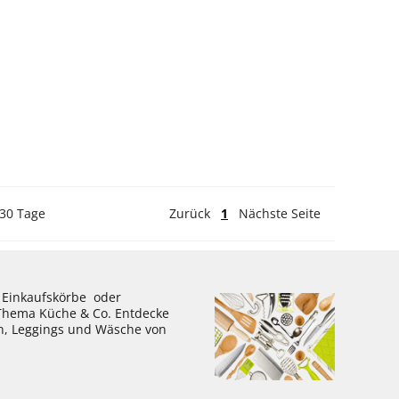
 30 Tage
Zurück
1
Nächste Seite
, Einkaufskörbe oder
 Thema Küche & Co. Entdecke
en, Leggings und Wäsche von