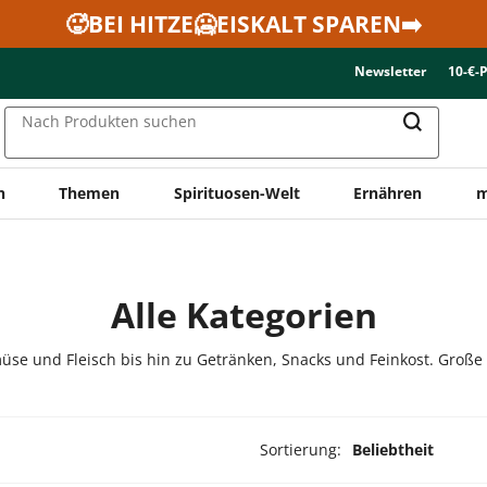
🥵BEI HITZE🥶EISKALT SPAREN➡️
Newsletter
10-€-
Nach Produkten suchen
n
Themen
Spirituosen-Welt
Ernähren
m
Alle Kategorien
üse und Fleisch bis hin zu Getränken, Snacks und Feinkost. Große
Sortierung:
Beliebtheit
dukte ausgewählt