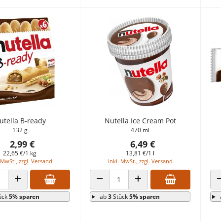
utella B-ready
Nutella Ice Cream Pot
132 g
470 ml
2,99 €
6,49 €
22,65 €/1 kg
13,81 €/1 l
 MwSt., zzgl. Versand
inkl. MwSt., zzgl. Versand
 VERRINGERN
ANZAHL ERHÖHEN
ANZAHL VERRINGERN
ANZAHL ERHÖHEN
ück
5% sparen
ab
3
Stück
5% sparen