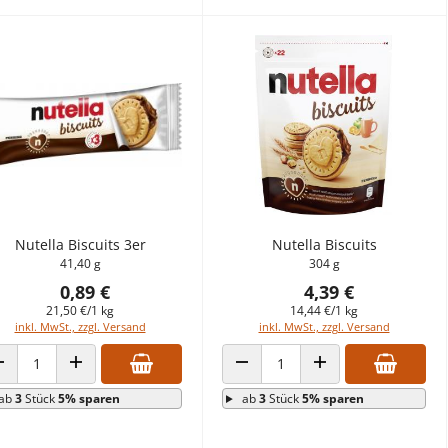
Nutella Biscuits 3er
Nutella Biscuits
41,40 g
304 g
0,89 €
4,39 €
21,50 €/1 kg
14,44 €/1 kg
inkl. MwSt., zzgl. Versand
inkl. MwSt., zzgl. Versand
ANZAHL VERRINGERN
ANZAHL ERHÖHEN
ANZAHL VERRINGERN
ANZAHL ERHÖHEN
ab
3
Stück
5% sparen
ab
3
Stück
5% sparen