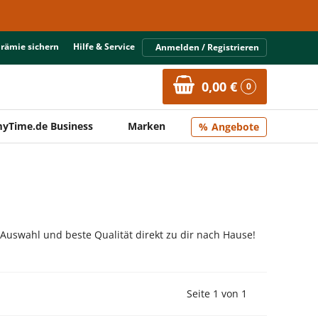
Prämie sichern
Hilfe & Service
Anmelden / Registrieren
0,00 €
0
yTime.de Business
Marken
Angebote
 Auswahl und beste Qualität direkt zu dir nach Hause!
Vorherige Seite
Nächste Seit
Seite 1 von 1