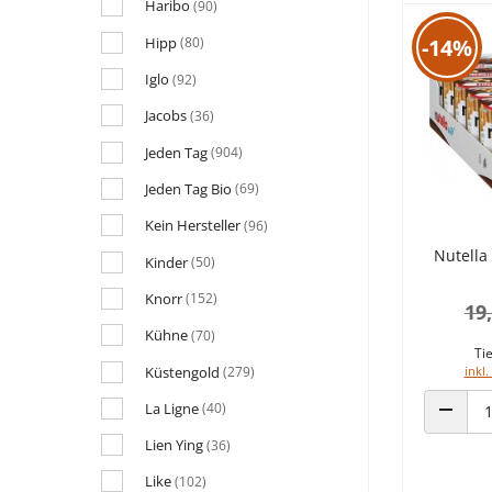
Haribo
(90)
Hipp
-14%
(80)
Iglo
(92)
Jacobs
(36)
Jeden Tag
(904)
Jeden Tag Bio
(69)
Kein Hersteller
(96)
Nutella
Kinder
(50)
Knorr
(152)
19
Kühne
(70)
Tie
Küstengold
(279)
inkl.
La Ligne
(40)
ANZAHL
Lien Ying
(36)
Like
(102)