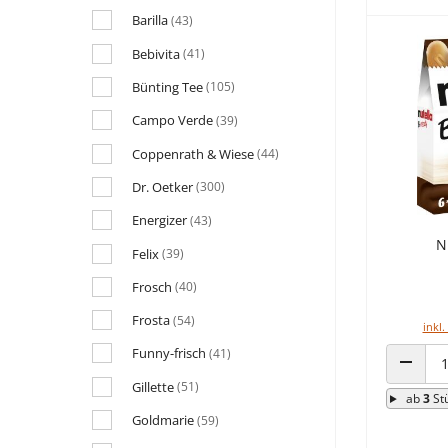
Barilla
(43)
Bebivita
(41)
Bünting Tee
(105)
Campo Verde
(39)
Coppenrath & Wiese
(44)
Dr. Oetker
(300)
Energizer
(43)
N
Felix
(39)
Frosch
(40)
Frosta
(54)
inkl.
Funny-frisch
(41)
ANZAHL
Gillette
(51)
ab
3
St
Goldmarie
(59)