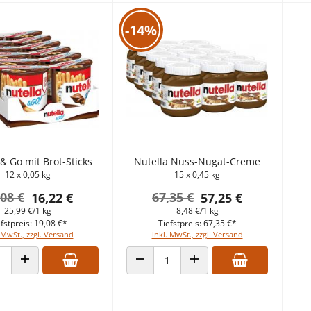
-14%
 & Go mit Brot-Sticks
Nutella Nuss-Nugat-Creme
12 x 0,05 kg
15 x 0,45 kg
,08 €
67,35 €
16,22 €
57,25 €
25,99 €/1 kg
8,48 €/1 kg
fstpreis: 19,08 €*
Tiefstpreis: 67,35 €*
 MwSt., zzgl. Versand
inkl. MwSt., zzgl. Versand
 VERRINGERN
ANZAHL ERHÖHEN
ANZAHL VERRINGERN
ANZAHL ERHÖHEN