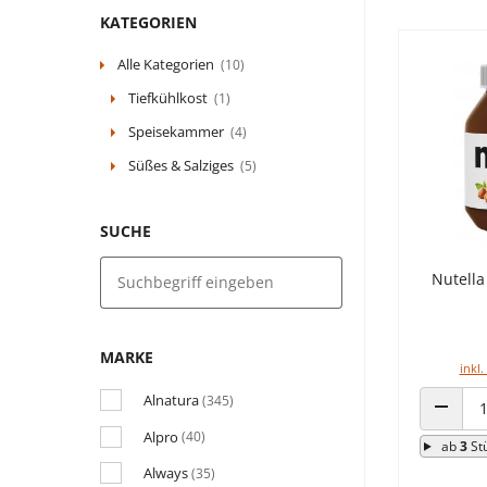
KATEGORIEN
Alle Kategorien
(10)
Tiefkühlkost
(1)
Speisekammer
(4)
Süßes & Salziges
(5)
SUCHE
Nutell
MARKE
inkl.
Alnatura
(345)
ANZAHL
Alpro
(40)
ab
3
St
Always
(35)