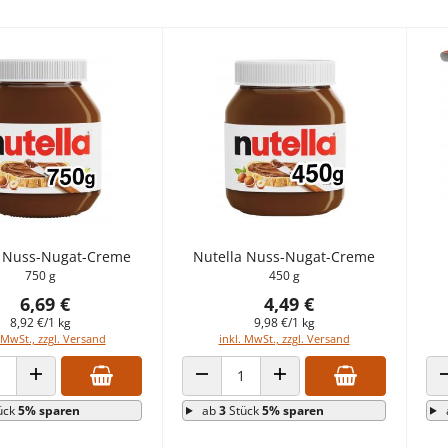
a Nuss-Nugat-Creme
Nutella Nuss-Nugat-Creme
750 g
450 g
6,69 €
4,49 €
8,92 €/1 kg
9,98 €/1 kg
 MwSt., zzgl. Versand
inkl. MwSt., zzgl. Versand
 VERRINGERN
ANZAHL ERHÖHEN
ANZAHL VERRINGERN
ANZAHL ERHÖHEN
ück
5% sparen
ab
3
Stück
5% sparen