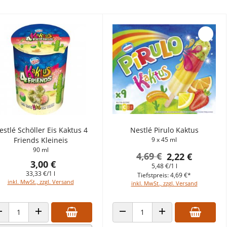
estlé Schöller Eis Kaktus 4
Nestlé Pirulo Kaktus
Friends Kleineis
9 x 45 ml
90 ml
4,69 €
2,22 €
3,00 €
5,48 €/1 l
33,33 €/1 l
Tiefstpreis: 4,69 €*
inkl. MwSt., zzgl. Versand
inkl. MwSt., zzgl. Versand
ANZAHL VERRINGERN
ANZAHL ERHÖHEN
ANZAHL VERRINGERN
ANZAHL ERHÖHEN