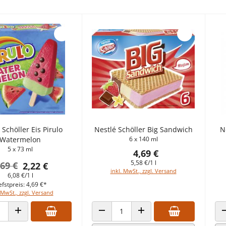
 Schöller Eis Pirulo
Nestlé Schöller Big Sandwich
N
Watermelon
6 x 140 ml
5 x 73 ml
4,69 €
5,58 €/1 l
,69 €
2,22 €
inkl. MwSt., zzgl. Versand
6,08 €/1 l
efstpreis: 4,69 €*
 MwSt., zzgl. Versand
 VERRINGERN
ANZAHL ERHÖHEN
ANZAHL VERRINGERN
ANZAHL ERHÖHEN