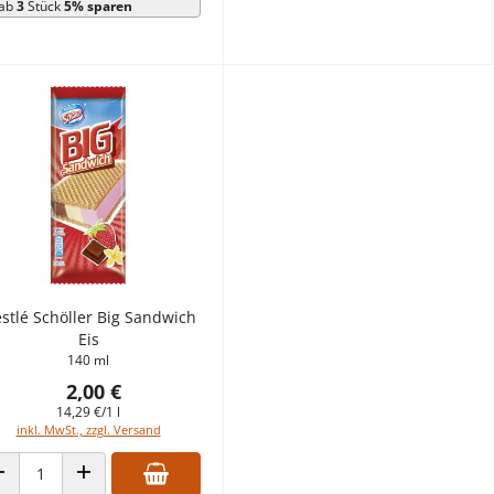
ab
3
Stück
5% sparen
stlé Schöller Big Sandwich
Eis
140 ml
2,00 €
14,29 €/1 l
inkl. MwSt., zzgl. Versand
ANZAHL VERRINGERN
ANZAHL ERHÖHEN