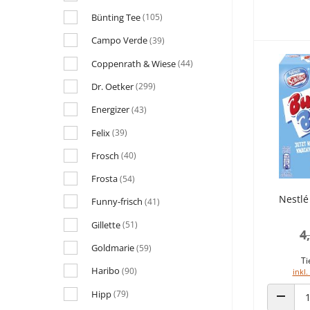
Bünting Tee
(105)
Campo Verde
(39)
Coppenrath & Wiese
(44)
Dr. Oetker
(299)
Energizer
(43)
Felix
(39)
Frosch
(40)
Frosta
(54)
Nestlé
Funny-frisch
(41)
Gillette
(51)
4
Goldmarie
(59)
Ti
Haribo
(90)
inkl.
Hipp
(79)
ANZAHL