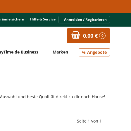
Prämie sichern
Hilfe & Service
Anmelden / Registrieren
0,00 €
0
yTime.de Business
Marken
Angebote
 Auswahl und beste Qualität direkt zu dir nach Hause!
Vorherige Seite
Nächste Seit
Seite 1 von 1