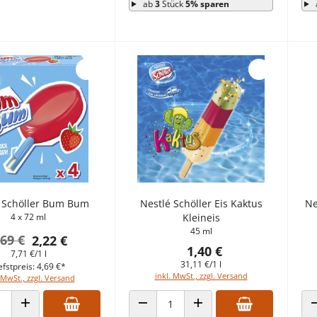
ab
3
Stück
5% sparen
 Schöller Bum Bum
Nestlé Schöller Eis Kaktus
Ne
4 x 72 ml
Kleineis
45 ml
,69 €
2,22 €
1,40 €
7,71 €/1 l
31,11 €/1 l
efstpreis: 4,69 €*
inkl. MwSt., zzgl. Versand
 MwSt., zzgl. Versand
 VERRINGERN
ANZAHL ERHÖHEN
ANZAHL VERRINGERN
ANZAHL ERHÖHEN