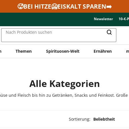
🥵BEI HITZE🥶EISKALT SPAREN➡️
Newsletter
10-€-
Nach Produkten suchen
n
Themen
Spirituosen-Welt
Ernähren
m
Alle Kategorien
üse und Fleisch bis hin zu Getränken, Snacks und Feinkost. Große
Sortierung:
Beliebtheit
ukte ausgewählt