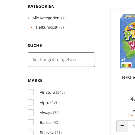
KATEGORIEN
Alle Kategorien
(7)
Tiefkühlkost
(7)
SUCHE
Nestlé
MARKE
Alnatura
(346)
4
Alpro
(40)
Ti
Always
(35)
inkl.
Barilla
(43)
ANZAHL
Bebivita
(41)