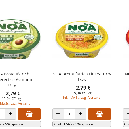
A Brotaufstrich
NOA Brotaufstrich Linse-Curry
N
ererbse Avocado
175 g
175 g
2,79 €
2,79 €
15,94 €/1 kg
inkl. MwSt., zzgl. Versand
15,94 €/1 kg
 MwSt., zzgl. Versand
 VERRINGERN
ANZAHL ERHÖHEN
ANZAHL VERRINGERN
ANZAHL ERHÖHEN
ück
5% sparen
ab
3
Stück
5% sparen