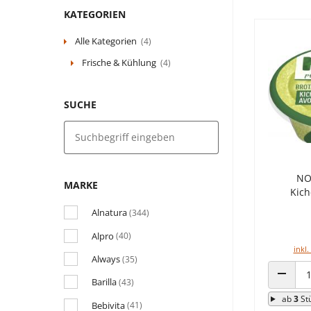
KATEGORIEN
Alle Kategorien
(4)
Frische & Kühlung
(4)
SUCHE
NO
MARKE
Kich
Alnatura
(344)
Alpro
(40)
inkl.
Always
(35)
Barilla
(43)
ANZAHL
ab
3
St
Bebivita
(41)