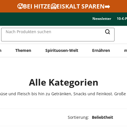
🥵BEI HITZE🥶EISKALT SPAREN➡️
Newsletter
10-€-
Nach Produkten suchen
n
Themen
Spirituosen-Welt
Ernähren
m
Alle Kategorien
üse und Fleisch bis hin zu Getränken, Snacks und Feinkost. Große
Sortierung:
Beliebtheit
ukte ausgewählt