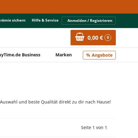
Prämie sichern
Hilfe & Service
Anmelden / Registrieren
0,00 €
0
yTime.de Business
Marken
Angebote
 Auswahl und beste Qualität direkt zu dir nach Hause!
Vorherige Seite
Nächste Seit
Seite 1 von 1