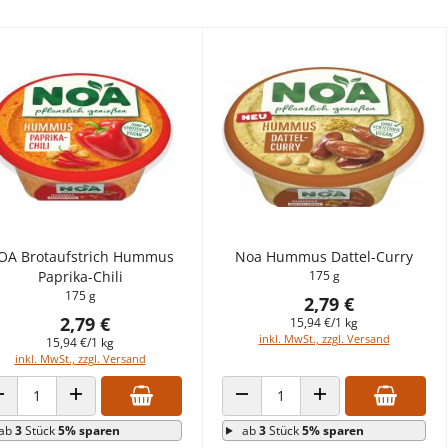
OA Brotaufstrich Hummus
Noa Hummus Dattel-Curry
Paprika-Chili
175 g
175 g
2,79 €
2,79 €
15,94 €/1 kg
inkl. MwSt., zzgl. Versand
15,94 €/1 kg
inkl. MwSt., zzgl. Versand
ANZAHL VERRINGERN
ANZAHL ERHÖHEN
ANZAHL VERRINGERN
ANZAHL ERHÖHEN
ab
3
Stück
5% sparen
ab
3
Stück
5% sparen