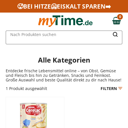
Zum Hauptinhalt springen
🥵BEI HITZE🥶EISKALT SPAREN➡️
Zur Navigation springen
0
Zur Suche springen
0,00 €
MAIN MENU
Nach Produkten suchen
Alle Kategorien
Entdecke frische Lebensmittel online – von Obst, Gemüse
und Fleisch bis hin zu Getränken, Snacks und Feinkost.
Große Auswahl und beste Qualität direkt zu dir nach Hause!
1
Produkt ausgewählt
FILTERN