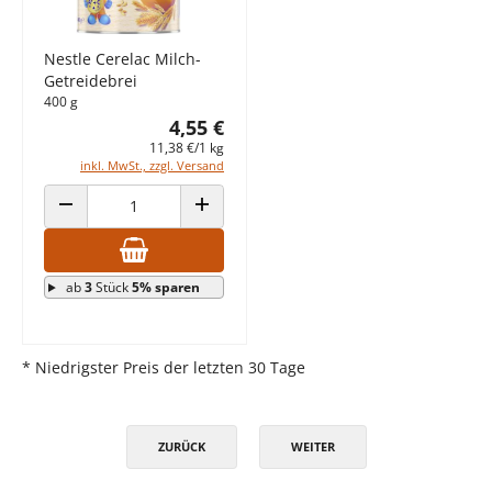
Nestle Cerelac Milch-
Getreidebrei
400 g
4,55 €
11,38 €/1 kg
inkl. MwSt., zzgl. Versand
ANZAHL VERRINGERN
ANZAHL ERHÖHEN
ab
3
Stück
5% sparen
* Niedrigster Preis der letzten 30 Tage
ZURÜCK
WEITER