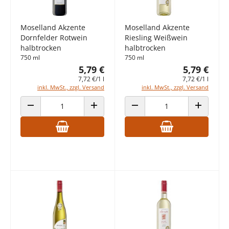
Moselland Akzente
Moselland Akzente
Dornfelder Rotwein
Riesling Weißwein
halbtrocken
halbtrocken
750 ml
750 ml
5,79 €
5,79 €
7,72 €/1 l
7,72 €/1 l
inkl. MwSt., zzgl. Versand
inkl. MwSt., zzgl. Versand
ANZAHL VERRINGERN
ANZAHL ERHÖHEN
ANZAHL VERRINGERN
ANZAHL E