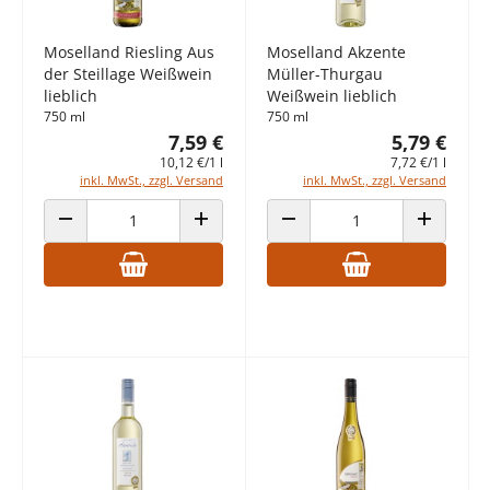
Moselland Riesling Aus
Moselland Akzente
der Steillage Weißwein
Müller-Thurgau
lieblich
Weißwein lieblich
750 ml
750 ml
7,59 €
5,79 €
10,12 €/1 l
7,72 €/1 l
inkl. MwSt., zzgl. Versand
inkl. MwSt., zzgl. Versand
ANZAHL VERRINGERN
ANZAHL ERHÖHEN
ANZAHL VERRINGERN
ANZAHL E