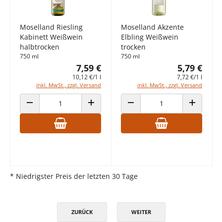
Moselland Riesling
Moselland Akzente
Kabinett Weißwein
Elbling Weißwein
halbtrocken
trocken
750 ml
750 ml
7,59 €
5,79 €
10,12 €/1 l
7,72 €/1 l
inkl. MwSt., zzgl. Versand
inkl. MwSt., zzgl. Versand
ANZAHL VERRINGERN
ANZAHL ERHÖHEN
ANZAHL VERRINGERN
ANZAHL E
* Niedrigster Preis der letzten 30 Tage
ZURÜCK
WEITER