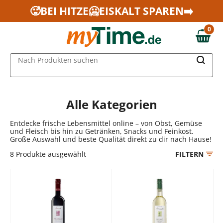
Zum Hauptinhalt springen
🥵BEI HITZE🥶EISKALT SPAREN➡️
Zur Navigation springen
0
Zur Suche springen
0,00 €
MAIN MENU
Nach Produkten suchen
Alle Kategorien
Entdecke frische Lebensmittel online – von Obst, Gemüse
und Fleisch bis hin zu Getränken, Snacks und Feinkost.
Große Auswahl und beste Qualität direkt zu dir nach Hause!
8
Produkte ausgewählt
FILTERN