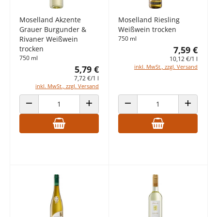
Moselland Akzente
Moselland Riesling
Grauer Burgunder &
Weißwein trocken
Rivaner Weißwein
750 ml
trocken
7,59 €
750 ml
10,12 €/1 l
inkl. MwSt., zzgl. Versand
5,79 €
7,72 €/1 l
inkl. MwSt., zzgl. Versand
ANZAHL VERRINGERN
ANZAHL ERHÖHEN
ANZAHL VERRINGERN
ANZAHL E