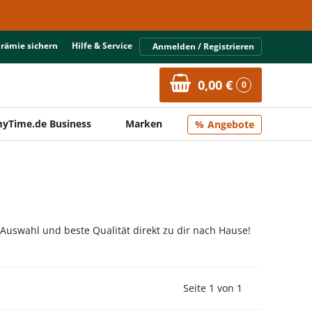
Prämie sichern
Hilfe & Service
Anmelden / Registrieren
0,00 €
0
yTime.de Business
Marken
Angebote
 Auswahl und beste Qualität direkt zu dir nach Hause!
Vorherige Seite
Nächste Seit
Seite 1 von 1