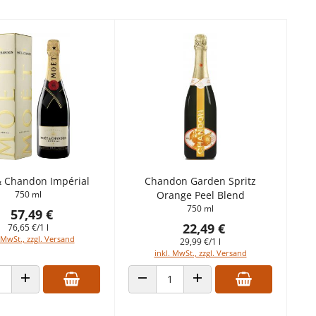
 Chandon Impérial
Chandon Garden Spritz
750 ml
Orange Peel Blend
750 ml
57,49 €
22,49 €
76,65 €/1 l
 MwSt., zzgl. Versand
29,99 €/1 l
inkl. MwSt., zzgl. Versand
 VERRINGERN
ANZAHL ERHÖHEN
ANZAHL VERRINGERN
ANZAHL ERHÖHEN