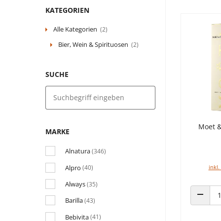
KATEGORIEN
Alle Kategorien
(2)
Bier, Wein & Spirituosen
(2)
SUCHE
Moet &
MARKE
Alnatura
(346)
Alpro
inkl.
(40)
Always
(35)
Barilla
(43)
ANZAHL
Bebivita
(41)