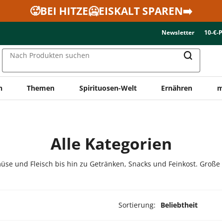
🥵BEI HITZE🥶EISKALT SPAREN➡️
Newsletter
10-€-
Nach Produkten suchen
n
Themen
Spirituosen-Welt
Ernähren
m
Alle Kategorien
üse und Fleisch bis hin zu Getränken, Snacks und Feinkost. Große
Sortierung:
Beliebtheit
ukte ausgewählt