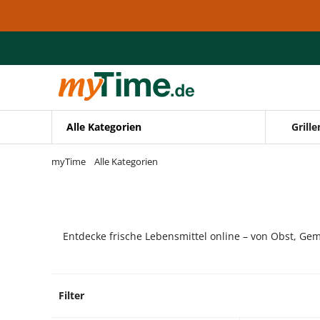
Zum Hauptinhalt springen
Zur Navigation springen
Zur Suche springen
Alle Kategorien
Grille
myTime
Alle Kategorien
Entdecke frische Lebensmittel online – von Obst, Gem
Filter
3 Prod