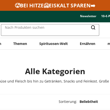
🥵BEI HITZE🥶EISKALT SPAREN➡️
Newsletter
10-€-
Nach Produkten suchen
n
Themen
Spirituosen-Welt
Ernähren
m
Alle Kategorien
üse und Fleisch bis hin zu Getränken, Snacks und Feinkost. Große
Sortierung:
Beliebtheit
ukte ausgewählt