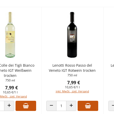
Colle dei Tigli Bianco
Lenotti Rosso Passo del
L
eneto IGT Weißwein
Veneto IGT Rotwein trocken
trocken
750 ml
750 ml
7,99 €
7,99 €
10,65 €/1 l
inkl. MwSt., zzgl. Versand
10,65 €/1 l
 MwSt., zzgl. Versand
 VERRINGERN
ANZAHL ERHÖHEN
ANZAHL VERRINGERN
ANZAHL ERHÖHEN