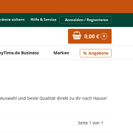
Prämie sichern
Hilfe & Service
Anmelden / Registrieren
0,00 €
0
yTime.de Business
Marken
Angebote
 Auswahl und beste Qualität direkt zu dir nach Hause!
Vorherige Seite
Nächste Seit
Seite 1 von 1