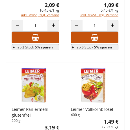
2,09 €
1,09 €
10,45 €/1 kg
5,45 €/1 kg
inkl. MwSt., zzgl. Versand
inkl. MwSt., zzgl. Versand
ANZAHL VERRINGERN
ANZAHL ERHÖHEN
ANZAHL VERRINGERN
ANZAHL E
ab
3
Stück
5% sparen
ab
3
Stück
5% sparen
Leimer Paniermehl
Leimer Vollkornbrösel
glutenfrei
400 g
200 g
1,49 €
3,19 €
3,73 €/1 kg