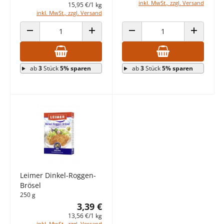
inkl. MwSt., zzgl. Versand
15,95 €/1 kg
inkl. MwSt., zzgl. Versand
ANZAHL VERRINGERN
ANZAHL ERHÖHEN
ANZAHL VERRINGERN
ANZAHL E
ab
3
Stück
5% sparen
ab
3
Stück
5% sparen
Leimer Dinkel-Roggen-
Brösel
250 g
3,39 €
13,56 €/1 kg
inkl. MwSt., zzgl. Versand