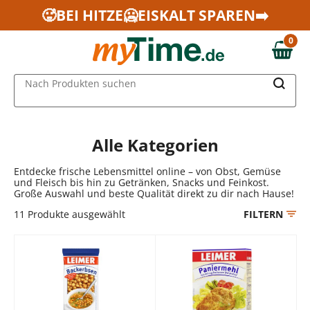
Zum Hauptinhalt springen
🥵BEI HITZE🥶EISKALT SPAREN➡️
Zur Navigation springen
0
Zur Suche springen
0,00 €
MAIN MENU
Nach Produkten suchen
Alle Kategorien
Entdecke frische Lebensmittel online – von Obst, Gemüse
und Fleisch bis hin zu Getränken, Snacks und Feinkost.
Große Auswahl und beste Qualität direkt zu dir nach Hause!
11
Produkte ausgewählt
FILTERN