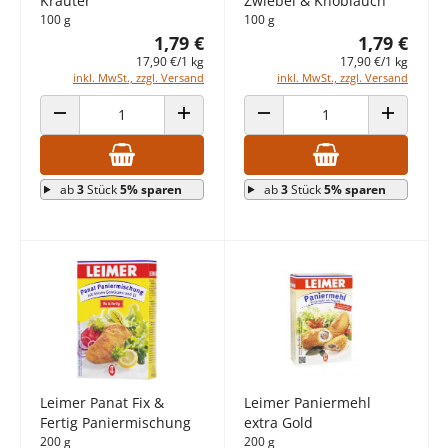
Kräuter
Zwiebel & Knoblauch
100 g
100 g
1,79 €
1,79 €
17,90 €/1 kg
17,90 €/1 kg
inkl. MwSt., zzgl. Versand
inkl. MwSt., zzgl. Versand
ANZAHL VERRINGERN
ANZAHL ERHÖHEN
ANZAHL VERRINGERN
ANZAHL E
ab
3
Stück
5% sparen
ab
3
Stück
5% sparen
Leimer Panat Fix &
Leimer Paniermehl
Fertig Paniermischung
extra Gold
200 g
200 g