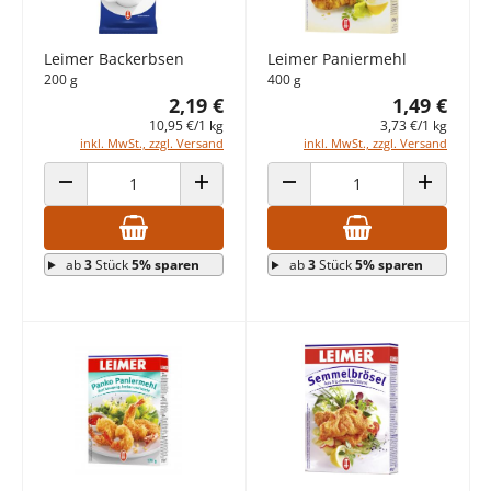
Leimer Backerbsen
Leimer Paniermehl
200 g
400 g
2,19 €
1,49 €
10,95 €/1 kg
3,73 €/1 kg
inkl. MwSt., zzgl. Versand
inkl. MwSt., zzgl. Versand
ANZAHL VERRINGERN
ANZAHL ERHÖHEN
ANZAHL VERRINGERN
ANZAHL E
ab
3
Stück
5% sparen
ab
3
Stück
5% sparen