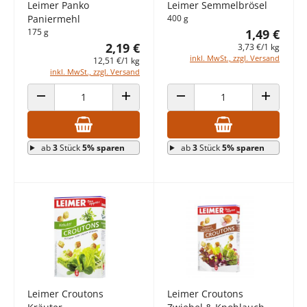
Leimer Panko
Leimer Semmelbrösel
Paniermehl
400 g
175 g
1,49 €
2,19 €
3,73 €/1 kg
inkl. MwSt., zzgl. Versand
12,51 €/1 kg
inkl. MwSt., zzgl. Versand
ANZAHL VERRINGERN
ANZAHL ERHÖHEN
ANZAHL VERRINGERN
ANZAHL E
ab
3
Stück
5% sparen
ab
3
Stück
5% sparen
Leimer Croutons
Leimer Croutons