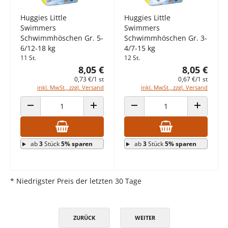
Huggies Little
Huggies Little
Swimmers
Swimmers
Schwimmhöschen Gr. 5-
Schwimmhöschen Gr. 3-
6/12-18 kg
4/7-15 kg
11 St.
12 St.
8,05 €
8,05 €
0,73 €/1 st
0,67 €/1 st
inkl. MwSt., zzgl. Versand
inkl. MwSt., zzgl. Versand
ANZAHL VERRINGERN
ANZAHL ERHÖHEN
ANZAHL VERRINGERN
ANZAHL E
ab
3
Stück
5% sparen
ab
3
Stück
5% sparen
* Niedrigster Preis der letzten 30 Tage
ZURÜCK
WEITER