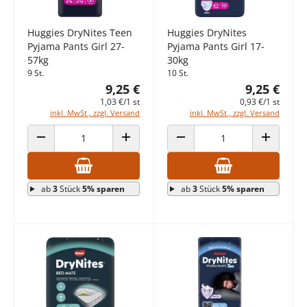
Huggies DryNites Teen
Huggies DryNites
Pyjama Pants Girl 27-
Pyjama Pants Girl 17-
57kg
30kg
9 St.
10 St.
9,25 €
9,25 €
1,03 €/1 st
0,93 €/1 st
inkl. MwSt., zzgl. Versand
inkl. MwSt., zzgl. Versand
ANZAHL VERRINGERN
ANZAHL ERHÖHEN
ANZAHL VERRINGERN
ANZAHL E
ab
3
Stück
5% sparen
ab
3
Stück
5% sparen