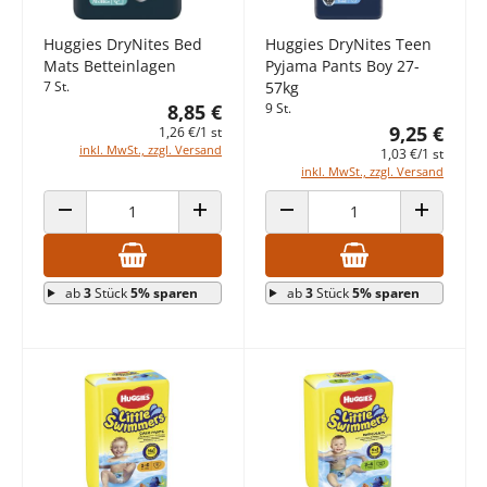
Huggies DryNites Bed
Huggies DryNites Teen
Mats Betteinlagen
Pyjama Pants Boy 27-
7 St.
57kg
8,85 €
9 St.
9,25 €
1,26 €/1 st
inkl. MwSt., zzgl. Versand
1,03 €/1 st
inkl. MwSt., zzgl. Versand
ANZAHL VERRINGERN
ANZAHL ERHÖHEN
ANZAHL VERRINGERN
ANZAHL E
ab
3
Stück
5% sparen
ab
3
Stück
5% sparen