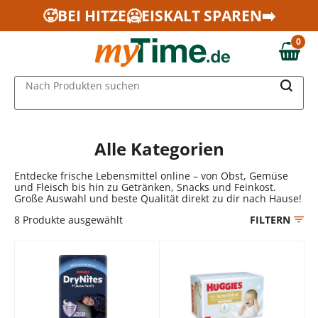
Zum Hauptinhalt springen
🥵BEI HITZE🥶EISKALT SPAREN➡️
Zur Navigation springen
0
Zur Suche springen
0,00 €
MAIN MENU
Nach Produkten suchen
Alle Kategorien
Entdecke frische Lebensmittel online – von Obst, Gemüse
und Fleisch bis hin zu Getränken, Snacks und Feinkost.
Große Auswahl und beste Qualität direkt zu dir nach Hause!
8
Produkte ausgewählt
FILTERN