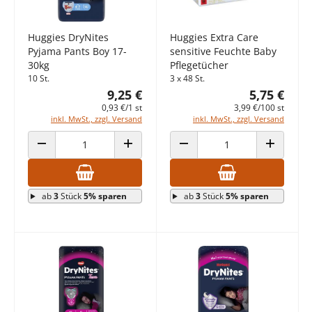
Huggies DryNites
Huggies Extra Care
Pyjama Pants Boy 17-
sensitive Feuchte Baby
30kg
Pflegetücher
10 St.
3 x 48 St.
9,25 €
5,75 €
0,93 €/1 st
3,99 €/100 st
inkl. MwSt., zzgl. Versand
inkl. MwSt., zzgl. Versand
ANZAHL VERRINGERN
ANZAHL ERHÖHEN
ANZAHL VERRINGERN
ANZAHL E
ab
3
Stück
5% sparen
ab
3
Stück
5% sparen