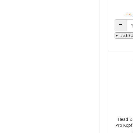
inkl.
ANZAHL
ab
3
St
Head &
Pro Kopf