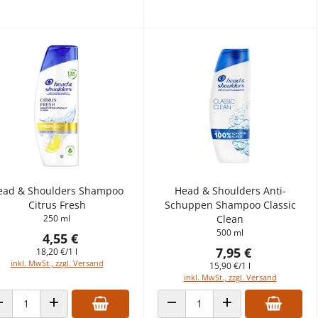
ead & Shoulders Shampoo
Head & Shoulders Anti-
Citrus Fresh
Schuppen Shampoo Classic
250 ml
Clean
500 ml
4,55 €
7,95 €
18,20 €/1 l
inkl. MwSt., zzgl. Versand
15,90 €/1 l
inkl. MwSt., zzgl. Versand
ANZAHL VERRINGERN
ANZAHL ERHÖHEN
ANZAHL VERRINGERN
ANZAHL ERHÖHEN