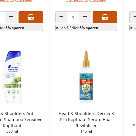
 VERRINGERN
ANZAHL ERHÖHEN
ANZAHL VERRINGERN
ANZAHL ERHÖHEN
ück
5% sparen
ab
3
Stück
5% sparen
& Shoulders Anti-
Head & Shoulders Derma X
n Shampoo Sensitive
Pro Kopfhaut Serum Haar
Kopfhaut
Revitaliser
S
500 ml
145 ml