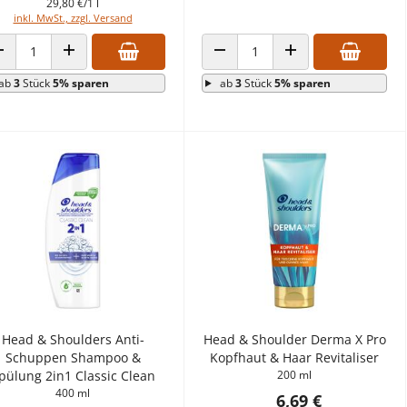
29,80 €/1 l
inkl. MwSt., zzgl. Versand
ANZAHL VERRINGERN
ANZAHL ERHÖHEN
ANZAHL VERRINGERN
ANZAHL ERHÖHEN
ab
3
Stück
5% sparen
ab
3
Stück
5% sparen
Head & Shoulders Anti-
Head & Shoulder Derma X Pro
Schuppen Shampoo &
Kopfhaut & Haar Revitaliser
pülung 2in1 Classic Clean
200 ml
400 ml
6,69 €