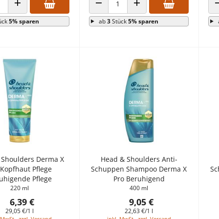
 VERRINGERN
ANZAHL ERHÖHEN
ANZAHL VERRINGERN
ANZAHL ERHÖHEN
ück
5% sparen
ab
3
Stück
5% sparen
 Shoulders Derma X
Head & Shoulders Anti-
 Kopfhaut Pflege
Schuppen Shampoo Derma X
Sc
uhigende Pflege
Pro Beruhigend
220 ml
400 ml
6,39 €
9,05 €
29,05 €/1 l
22,63 €/1 l
 MwSt., zzgl. Versand
inkl. MwSt., zzgl. Versand