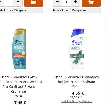
ANZAHL VERRINGERN
ANZAHL ERHÖHEN
ANZAHL VERRINGERN
ANZAHL ERHÖHEN
ab
3
Stück
5% sparen
ab
3
Stück
5% sparen
Head & Shoulders Anti-
Head & Shoulders Shampoo
huppen Shampoo Derma X
bei juckender Kopfhaut
Pro Kopfhaut & Haar
250 ml
Revitaliser
4,55 €
250 ml
18,20 €/1 l
inkl. MwSt., zzgl. Versand
7,45 €