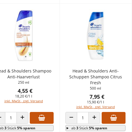
ead & Shoulders Shampoo
Head & Shoulders Anti-
Anti-Haarverlust
Schuppen Shampoo Citrus
250 ml
Fresh
500 ml
4,55 €
7,95 €
18,20 €/1 l
inkl. MwSt., zzgl. Versand
15,90 €/1 l
inkl. MwSt., zzgl. Versand
ANZAHL VERRINGERN
ANZAHL ERHÖHEN
ANZAHL VERRINGERN
ANZAHL ERHÖHEN
ab
3
Stück
5% sparen
ab
3
Stück
5% sparen