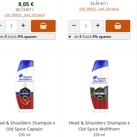
8,05 €
33,45 €/1 l
inkl. MwSt., zzgl. Versand
20,13 €/1 l
inkl. MwSt., zzgl. Versand
ANZAHL VERRINGERN
ANZAHL ERHÖHEN
ANZAHL VERRINGERN
ANZAHL ERHÖHEN
ab
3
Stück
5% sparen
ab
3
Stück
5% sparen
ad & Shoulders Shampoo x
Head & Shoulders Shampoo x
Old Spice Captain
Old Spice Wolfthorn
250 ml
250 ml