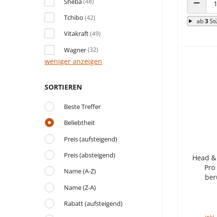
Sheba
(48)
ANZAHL
Tchibo
(42)
ab
3
St
Vitakraft
(49)
Wagner
(32)
weniger anzeigen
SORTIEREN
Beste Treffer
Beliebtheit
Preis (aufsteigend)
Preis (absteigend)
Head &
Pro
Name (A-Z)
ber
Name (Z-A)
Rabatt (aufsteigend)
inkl.