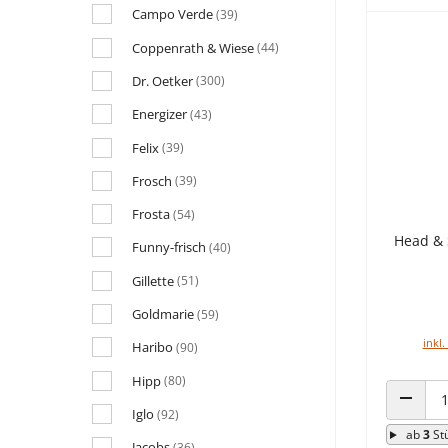
Campo Verde
(39)
Coppenrath & Wiese
(44)
Dr. Oetker
(300)
Energizer
(43)
Felix
(39)
Frosch
(39)
Frosta
(54)
Head &
Funny-frisch
(40)
Gillette
(51)
Goldmarie
(59)
inkl.
Haribo
(90)
Hipp
(80)
Iglo
(92)
ANZAHL
ab
3
St
Jacobs
(36)