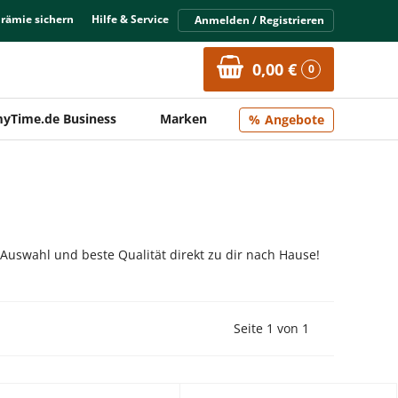
Prämie sichern
Hilfe & Service
Anmelden / Registrieren
0,00 €
0
yTime.de Business
Marken
Angebote
 Auswahl und beste Qualität direkt zu dir nach Hause!
Vorherige Seite
Nächste Seit
Seite 1 von 1