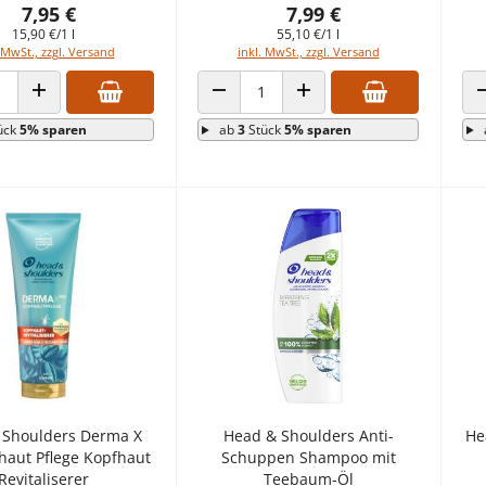
7,95 €
7,99 €
15,90 €/1 l
55,10 €/1 l
 MwSt., zzgl. Versand
inkl. MwSt., zzgl. Versand
 VERRINGERN
ANZAHL ERHÖHEN
ANZAHL VERRINGERN
ANZAHL ERHÖHEN
ück
5% sparen
ab
3
Stück
5% sparen
 Shoulders Derma X
Head & Shoulders Anti-
He
haut Pflege Kopfhaut
Schuppen Shampoo mit
Revitaliserer
Teebaum-Öl