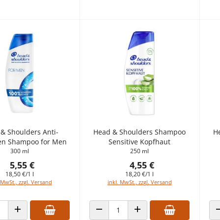
& Shoulders Anti-
Head & Shoulders Shampoo
H
n Shampoo for Men
Sensitive Kopfhaut
300 ml
250 ml
5,55 €
4,55 €
18,50 €/1 l
18,20 €/1 l
 MwSt., zzgl. Versand
inkl. MwSt., zzgl. Versand
 VERRINGERN
ANZAHL ERHÖHEN
ANZAHL VERRINGERN
ANZAHL ERHÖHEN