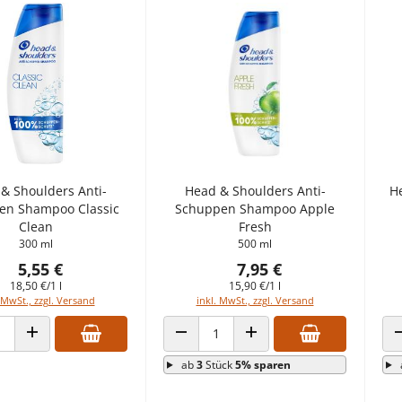
& Shoulders Anti-
Head & Shoulders Anti-
H
en Shampoo Classic
Schuppen Shampoo Apple
Clean
Fresh
300 ml
500 ml
5,55 €
7,95 €
18,50 €/1 l
15,90 €/1 l
 MwSt., zzgl. Versand
inkl. MwSt., zzgl. Versand
 VERRINGERN
ANZAHL ERHÖHEN
ANZAHL VERRINGERN
ANZAHL ERHÖHEN
ab
3
Stück
5% sparen