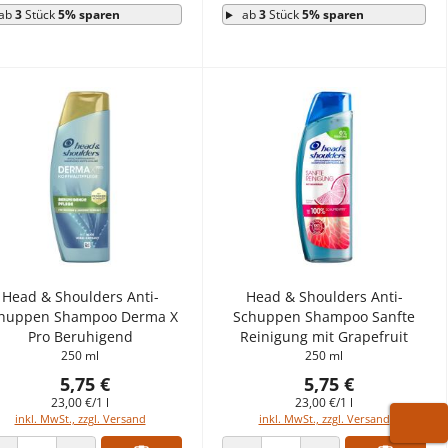
ab
3
Stück
5% sparen
ab
3
Stück
5% sparen
Head & Shoulders Anti-
Head & Shoulders Anti-
huppen Shampoo Derma X
Schuppen Shampoo Sanfte
Pro Beruhigend
Reinigung mit Grapefruit
250 ml
250 ml
5,75 €
5,75 €
23,00 €/1 l
23,00 €/1 l
inkl. MwSt., zzgl. Versand
inkl. MwSt., zzgl. Versand
WARE