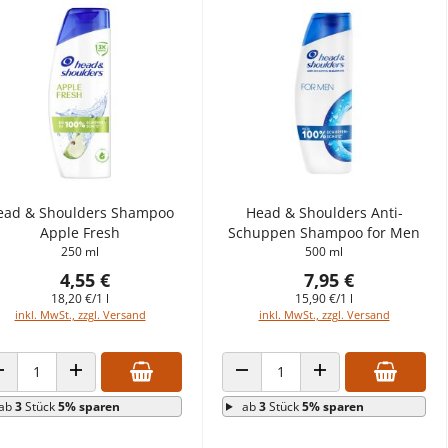
ead & Shoulders Shampoo
Head & Shoulders Anti-
Apple Fresh
Schuppen Shampoo for Men
250 ml
500 ml
4,55 €
7,95 €
18,20 €/1 l
15,90 €/1 l
inkl. MwSt., zzgl. Versand
inkl. MwSt., zzgl. Versand
ANZAHL VERRINGERN
ANZAHL ERHÖHEN
ANZAHL VERRINGERN
ANZAHL ERHÖHEN
ab
3
Stück
5% sparen
ab
3
Stück
5% sparen