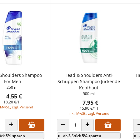
 Shoulders Shampoo
Head & Shoulders Anti-
H
For Men
Schuppen Shampoo Juckende
250 ml
Kopfhaut
500 ml
4,55 €
7,95 €
18,20 €/1 l
 MwSt., zzgl. Versand
15,90 €/1 l
inkl. MwSt., zzgl. Versand
 VERRINGERN
ANZAHL ERHÖHEN
ANZAHL VERRINGERN
ANZAHL ERHÖHEN
ück
5% sparen
ab
3
Stück
5% sparen