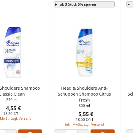
ab
3
Stück
5% sparen
 Shoulders Shampoo
Head & Shoulders Anti-
Classic Clean
Schuppen Shampoo Citrus
Sc
250 ml
Fresh
300 ml
4,55 €
5,55 €
18,20 €/1 l
 MwSt., zzgl. Versand
18,50 €/1 l
inkl. MwSt., zzgl. Versand