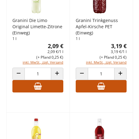
Granini Die Limo
Granini Trinkgenuss
Original Limette-Zitrone
Apfel-Kirsche PET
(Einweg)
(Einweg)
1 l
1 l
2,09 €
3,19 €
2,09 €/1 l
3,19 €/1 l
(+ Pfand 0,25 €)
(+ Pfand 0,25 €)
inkl. MwSt., zzgl. Versand
inkl. MwSt., zzgl. Versand
ANZAHL VERRINGERN
ANZAHL ERHÖHEN
ANZAHL VERRINGERN
ANZAHL E