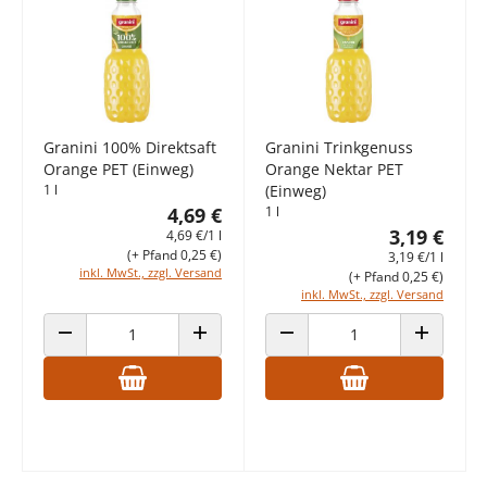
Granini 100% Direktsaft
Granini Trinkgenuss
Orange PET (Einweg)
Orange Nektar PET
1 l
(Einweg)
4,69 €
1 l
3,19 €
4,69 €/1 l
(+ Pfand 0,25 €)
3,19 €/1 l
inkl. MwSt., zzgl. Versand
(+ Pfand 0,25 €)
inkl. MwSt., zzgl. Versand
ANZAHL VERRINGERN
ANZAHL ERHÖHEN
ANZAHL VERRINGERN
ANZAHL E