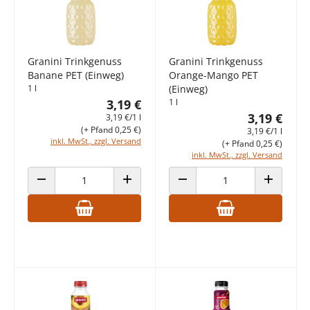
Granini Trinkgenuss
Granini Trinkgenuss
Banane PET (Einweg)
Orange-Mango PET
1 l
(Einweg)
3,19 €
1 l
3,19 €
3,19 €/1 l
(+ Pfand 0,25 €)
3,19 €/1 l
inkl. MwSt., zzgl. Versand
(+ Pfand 0,25 €)
inkl. MwSt., zzgl. Versand
ANZAHL VERRINGERN
ANZAHL ERHÖHEN
ANZAHL VERRINGERN
ANZAHL E