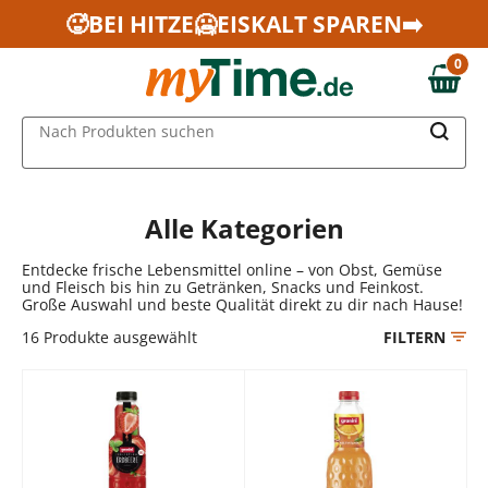
Zum Hauptinhalt springen
🥵BEI HITZE🥶EISKALT SPAREN➡️
Zur Navigation springen
0
Zur Suche springen
0,00 €
MAIN MENU
Nach Produkten suchen
Alle Kategorien
Entdecke frische Lebensmittel online – von Obst, Gemüse
und Fleisch bis hin zu Getränken, Snacks und Feinkost.
Große Auswahl und beste Qualität direkt zu dir nach Hause!
16
Produkte ausgewählt
FILTERN