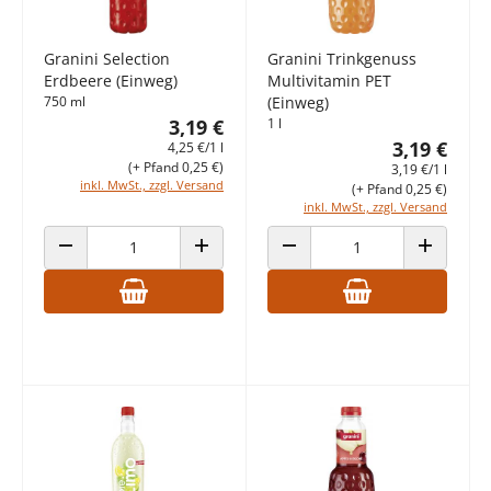
Granini Selection
Granini Trinkgenuss
Erdbeere (Einweg)
Multivitamin PET
750 ml
(Einweg)
3,19 €
1 l
3,19 €
4,25 €/1 l
(+ Pfand 0,25 €)
3,19 €/1 l
inkl. MwSt., zzgl. Versand
(+ Pfand 0,25 €)
inkl. MwSt., zzgl. Versand
ANZAHL VERRINGERN
ANZAHL ERHÖHEN
ANZAHL VERRINGERN
ANZAHL E