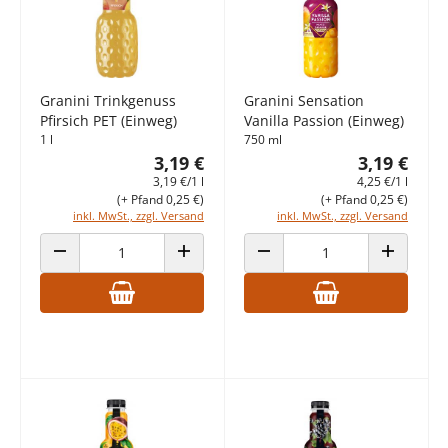
Granini Trinkgenuss
Granini Sensation
Pfirsich PET (Einweg)
Vanilla Passion (Einweg)
1 l
750 ml
3,19 €
3,19 €
3,19 €/1 l
4,25 €/1 l
(+ Pfand 0,25 €)
(+ Pfand 0,25 €)
inkl. MwSt., zzgl. Versand
inkl. MwSt., zzgl. Versand
ANZAHL VERRINGERN
ANZAHL ERHÖHEN
ANZAHL VERRINGERN
ANZAHL E