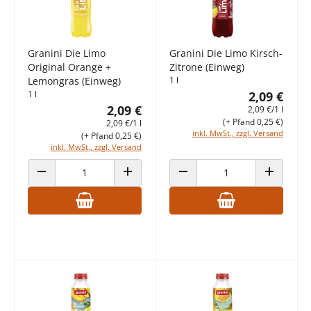
Granini Die Limo
Granini Die Limo Kirsch-
Original Orange +
Zitrone (Einweg)
Lemongras (Einweg)
1 l
1 l
2,09 €
2,09 €
2,09 €/1 l
(+ Pfand 0,25 €)
2,09 €/1 l
inkl. MwSt., zzgl. Versand
(+ Pfand 0,25 €)
inkl. MwSt., zzgl. Versand
ANZAHL VERRINGERN
ANZAHL ERHÖHEN
ANZAHL VERRINGERN
ANZAHL E