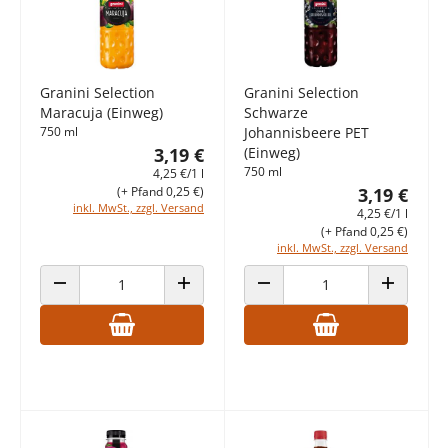
Granini Selection
Granini Selection
Maracuja (Einweg)
Schwarze
750 ml
Johannisbeere PET
3,19 €
(Einweg)
750 ml
4,25 €/1 l
(+ Pfand 0,25 €)
3,19 €
inkl. MwSt., zzgl. Versand
4,25 €/1 l
(+ Pfand 0,25 €)
inkl. MwSt., zzgl. Versand
ANZAHL VERRINGERN
ANZAHL ERHÖHEN
ANZAHL VERRINGERN
ANZAHL E