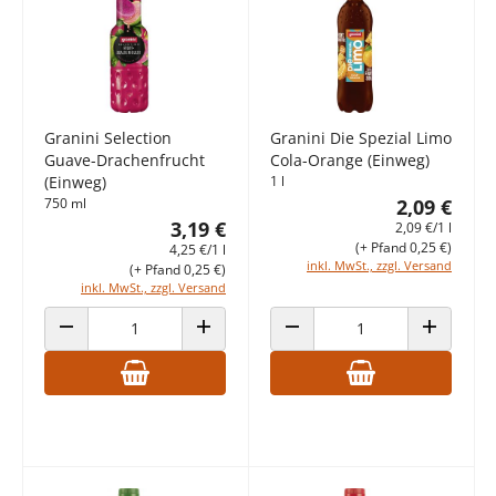
Granini Selection
Granini Die Spezial Limo
Guave-Drachenfrucht
Cola-Orange (Einweg)
(Einweg)
1 l
750 ml
2,09 €
3,19 €
2,09 €/1 l
(+ Pfand 0,25 €)
4,25 €/1 l
inkl. MwSt., zzgl. Versand
(+ Pfand 0,25 €)
inkl. MwSt., zzgl. Versand
ANZAHL VERRINGERN
ANZAHL ERHÖHEN
ANZAHL VERRINGERN
ANZAHL E