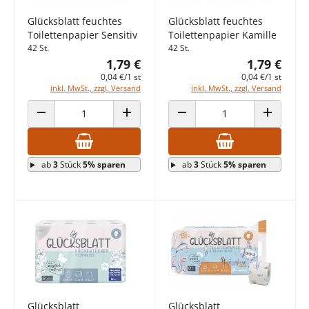
Glücksblatt feuchtes
Glücksblatt feuchtes
Toilettenpapier Sensitiv
Toilettenpapier Kamille
42 St.
42 St.
1,79 €
1,79 €
0,04 €/1 st
0,04 €/1 st
inkl. MwSt., zzgl. Versand
inkl. MwSt., zzgl. Versand
ANZAHL VERRINGERN
ANZAHL ERHÖHEN
ANZAHL VERRINGERN
ANZAHL E
ab
3
Stück
5% sparen
ab
3
Stück
5% sparen
Glücksblatt
Glücksblatt