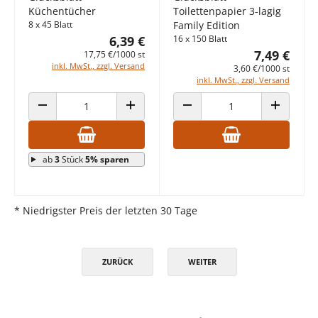
Küchentücher
Toilettenpapier 3-lagig
8 x 45 Blatt
Family Edition
6,39 €
16 x 150 Blatt
7,49 €
17,75 €/1000 st
inkl. MwSt., zzgl. Versand
3,60 €/1000 st
inkl. MwSt., zzgl. Versand
ANZAHL VERRINGERN
ANZAHL ERHÖHEN
ANZAHL VERRINGERN
ANZAHL E
ab
3
Stück
5% sparen
* Niedrigster Preis der letzten 30 Tage
ZURÜCK
WEITER