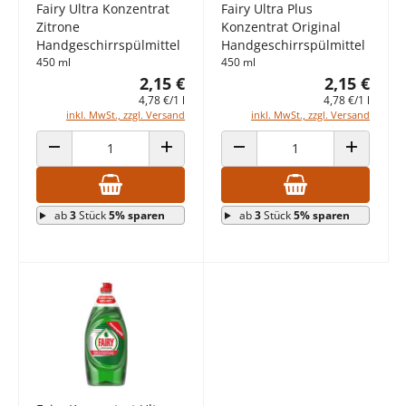
Fairy Ultra Konzentrat
Fairy Ultra Plus
Zitrone
Konzentrat Original
Handgeschirrspülmittel
Handgeschirrspülmittel
450 ml
450 ml
2,15 €
2,15 €
4,78 €/1 l
4,78 €/1 l
inkl. MwSt., zzgl. Versand
inkl. MwSt., zzgl. Versand
ANZAHL VERRINGERN
ANZAHL ERHÖHEN
ANZAHL VERRINGERN
ANZAHL E
ab
3
Stück
5% sparen
ab
3
Stück
5% sparen