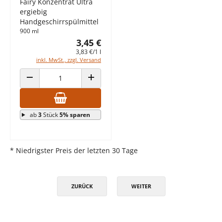
Fairy Konzentrat Ultra
ergiebig
Handgeschirrspülmittel
900 ml
3,45 €
3,83 €/1 l
inkl. MwSt., zzgl. Versand
ANZAHL VERRINGERN
ANZAHL ERHÖHEN
ab
3
Stück
5% sparen
* Niedrigster Preis der letzten 30 Tage
ZURÜCK
WEITER