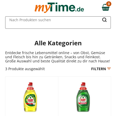
Zum Hauptinhalt springen
0
0,00 €
Zur Navigation springen
MAIN MENU
Nach Produkten suchen
Zur Suche springen
Alle Kategorien
Entdecke frische Lebensmittel online – von Obst, Gemüse
und Fleisch bis hin zu Getränken, Snacks und Feinkost.
Große Auswahl und beste Qualität direkt zu dir nach Hause!
3
Produkte ausgewählt
FILTERN