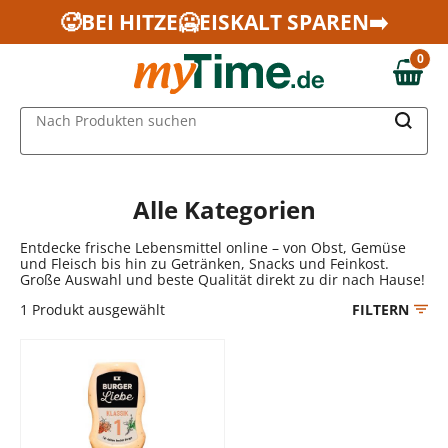
Zum Hauptinhalt springen
🥵BEI HITZE🥶EISKALT SPAREN➡️
Zur Navigation springen
0
Zur Suche springen
0,00 €
MAIN MENU
Nach Produkten suchen
Alle Kategorien
Entdecke frische Lebensmittel online – von Obst, Gemüse
und Fleisch bis hin zu Getränken, Snacks und Feinkost.
Große Auswahl und beste Qualität direkt zu dir nach Hause!
1
Produkt ausgewählt
FILTERN