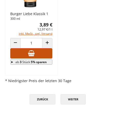
Burger Liebe Klassik 1
300 ml
3,89 €
12,97 €/1 l
inkl. MwSt., zzgl. Versand
ANZAHL VERRINGERN
ANZAHL ERHÖHEN
ab
3
Stück
5% sparen
* Niedrigster Preis der letzten 30 Tage
ZURÜCK
WEITER