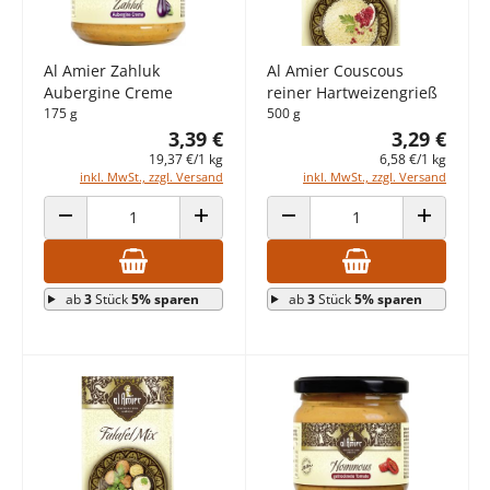
Al Amier Zahluk
Al Amier Couscous
Aubergine Creme
reiner Hartweizengrieß
175 g
500 g
3,39 €
3,29 €
19,37 €/1 kg
6,58 €/1 kg
inkl. MwSt., zzgl. Versand
inkl. MwSt., zzgl. Versand
ANZAHL VERRINGERN
ANZAHL ERHÖHEN
ANZAHL VERRINGERN
ANZAHL E
ab
3
Stück
5% sparen
ab
3
Stück
5% sparen