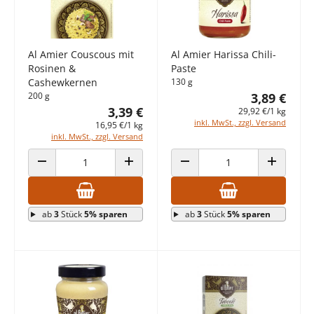
Al Amier Couscous mit
Al Amier Harissa Chili-
Rosinen &
Paste
Cashewkernen
130 g
200 g
3,89 €
3,39 €
29,92 €/1 kg
inkl. MwSt., zzgl. Versand
16,95 €/1 kg
inkl. MwSt., zzgl. Versand
ANZAHL VERRINGERN
ANZAHL ERHÖHEN
ANZAHL VERRINGERN
ANZAHL E
ab
3
Stück
5% sparen
ab
3
Stück
5% sparen