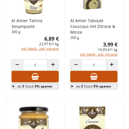
Al Amier Tahina
Al Amier Taboulé
Sesampaste
Couscous mit Zitrone &
300 g
Minze
6,89 €
200 g
3,99 €
22,97 €/1 kg
inkl. MwSt., zzgl. Versand
19,95 €/1 kg
inkl. MwSt., zzgl. Versand
ANZAHL VERRINGERN
ANZAHL ERHÖHEN
ANZAHL VERRINGERN
ANZAHL E
ab
3
Stück
5% sparen
ab
3
Stück
5% sparen