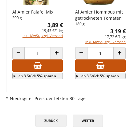
Al Amier Falafel Mix
Al Amier Hommous mit
200 g
getrockneten Tomaten
3,89 €
180 g
3,19 €
19,45 €/1 kg
inkl. MwSt., zzgl. Versand
17,72 €/1 kg
inkl. MwSt., zzgl. Versand
ANZAHL VERRINGERN
ANZAHL ERHÖHEN
ANZAHL VERRINGERN
ANZAHL E
ab
3
Stück
5% sparen
ab
3
Stück
5% sparen
* Niedrigster Preis der letzten 30 Tage
ZURÜCK
WEITER