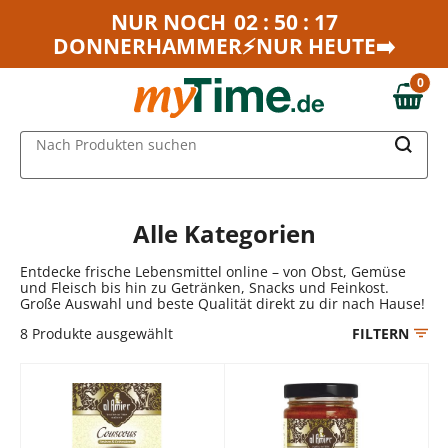
Zum Hauptinhalt springen
NUR NOCH
02 : 50 : 17
DONNERHAMMER⚡NUR HEUTE➡️
Zur Navigation springen
Zur Suche springen
0
0,00 €
MAIN MENU
Nach Produkten suchen
Alle Kategorien
Entdecke frische Lebensmittel online – von Obst, Gemüse
und Fleisch bis hin zu Getränken, Snacks und Feinkost.
Große Auswahl und beste Qualität direkt zu dir nach Hause!
8
Produkte ausgewählt
FILTERN