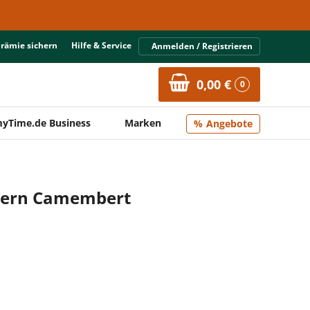
Prämie sichern
Hilfe & Service
Anmelden / Registrieren
0,00 €
0
yTime.de Business
Marken
Angebote
uern Camembert