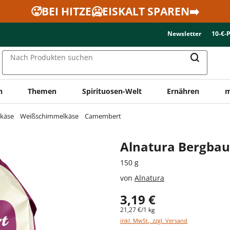
🥵BEI HITZE🥶EISKALT SPAREN➡️
Newsletter
10-€-
Nach Produkten suchen
n
Themen
Spirituosen-Welt
Ernähren
m
käse
Weißschimmelkäse
Camembert
Alnatura Bergba
150 g
von
Alnatura
3,19 €
21,27 €/1 kg
inkl. MwSt., zzgl. Versand