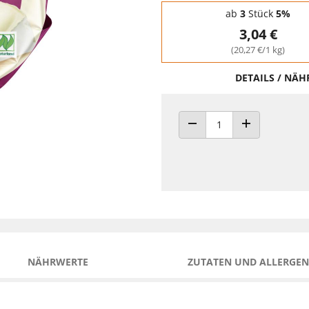
Staffelpreise - Mengenrabatt
ab
3
Stück
5%
3,04 €
(20,27 €/1 kg)
DETAILS / NÄ
ANZAHL VERRINGERN
ANZAHL ERHÖH
NÄHRWERTE
ZUTATEN UND ALLERGEN