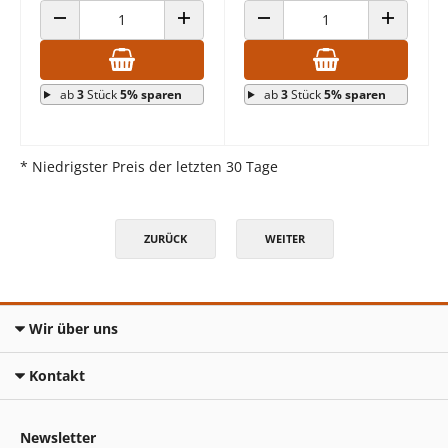
ANZAHL VERRINGERN
ANZAHL ERHÖHEN
ANZAHL VERRINGERN
ANZAHL E
ab
3
Stück
5% sparen
ab
3
Stück
5% sparen
* Niedrigster Preis der letzten 30 Tage
ZURÜCK
WEITER
Wir über uns
Kontakt
Newsletter