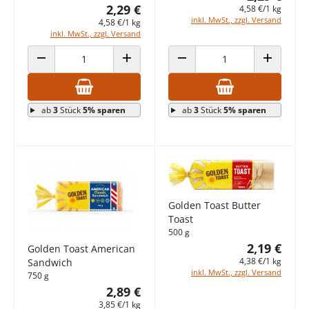
2,29 €
4,58 €/1 kg
inkl. MwSt., zzgl. Versand
4,58 €/1 kg
inkl. MwSt., zzgl. Versand
ANZAHL VERRINGERN
ANZAHL ERHÖHEN
ANZAHL VERRINGERN
ANZAHL E
ab
3
Stück
5% sparen
ab
3
Stück
5% sparen
Golden Toast Butter
Toast
500 g
2,19 €
Golden Toast American
4,38 €/1 kg
Sandwich
inkl. MwSt., zzgl. Versand
750 g
2,89 €
3,85 €/1 kg