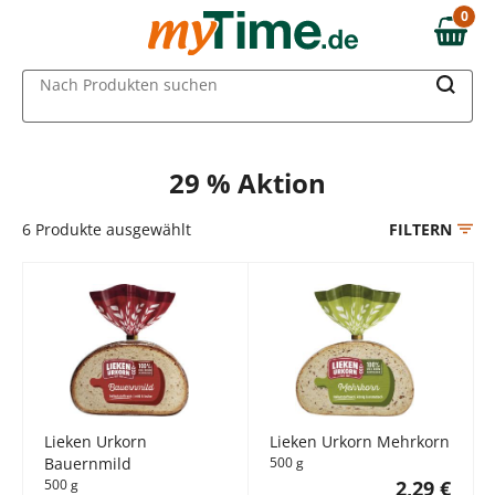
Zum Hauptinhalt springen
0
0,00 €
Zur Navigation springen
MAIN MENU
Nach Produkten suchen
Zur Suche springen
29 % Aktion
6
Produkte ausgewählt
FILTERN
Lieken Urkorn
Lieken Urkorn Mehrkorn
Bauernmild
500 g
500 g
2,29 €