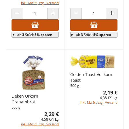
inkl. MwSt., zzgl. Versand
ANZAHL VERRINGERN
ANZAHL ERHÖHEN
ANZAHL VERRINGERN
ANZAHL E
ab
3
Stück
5% sparen
ab
3
Stück
5% sparen
Golden Toast Vollkorn
Toast
500 g
2,19 €
Lieken Urkorn
4,38 €/1 kg
Grahambrot
inkl. MwSt., zzgl. Versand
500 g
2,29 €
4,58 €/1 kg
inkl. MwSt., zzgl. Versand